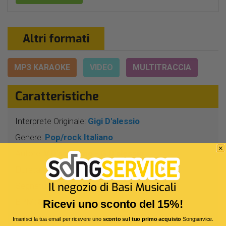
Altri formati
MP3 KARAOKE
VIDEO
MULTITRACCIA
Caratteristiche
Interprete Originale:
Gigi D'alessio
Genere:
Pop/rock Italiano
Autore:
V.D'agostino - G.D'alessio
Durata:
3 Min 52 Sec
Segnatura:
4/4
BPM:
86
Ricevi uno sconto del 15%!
Tonalità:
MI -
Inserisci la tua email per ricevere uno
sconto sul tuo primo acquisto
Songservice.