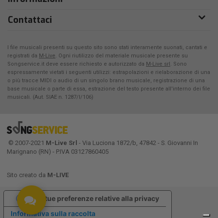
Contattaci
I file musicali presenti su questo sito sono stati interamente suonati, cantati e
registrati da
M-Live
. Ogni riutilizzo del materiale musicale presente su
Songservice.it deve essere richiesto e autorizzato da
M-Live srl
. Sono
espressamente vietati i seguenti utilizzi: estrapolazioni e rielaborazione di una
o più tracce MIDI o audio di un singolo brano musicale, registrazione di una
base musicale o parte di essa, estrazione del testo presente all'interno dei file
musicali. (Aut. SIAE n. 1287/I/106)
© 2007-2021
M-Live Srl
- Via Luciona 1872/b, 47842 - S. Giovanni In
Marignano (RN) - P.IVA 03127860405
Sito creato da
M-LIVE
Le tue preferenze relative alla privacy
Informativa sulla raccolta