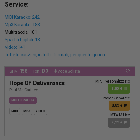
Service:
MIDI Karaoke: 242
Mp3 Karaoke: 183
Multitraccia: 181
Spartiti Digitali: 13
Video: 141
Tutte le canzoni, in tutti i formati, per questo genere.
158
DO
BPM:
Ton.:
Voce Solista
MP3 Personalizzato
Hope Of Deliverance
2,89 €
Paul Mc Cartney
Tracce Separate
MULTITRACCIA
3,89 €
MIDI
MP3
VIDEO
MTA M-Live
2,99 €