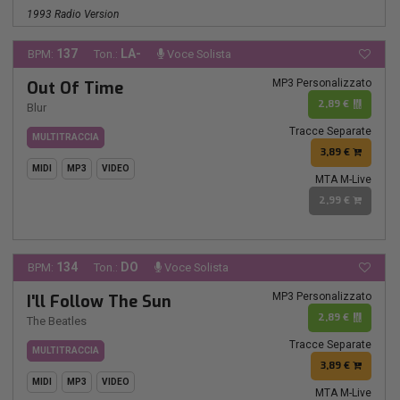
1993 Radio Version
137
LA-
BPM:
Ton.:
Voce Solista
MP3 Personalizzato
Out Of Time
2,89 €
Blur
Tracce Separate
MULTITRACCIA
3,89 €
MIDI
MP3
VIDEO
MTA M-Live
2,99 €
134
DO
BPM:
Ton.:
Voce Solista
MP3 Personalizzato
I'll Follow The Sun
2,89 €
The Beatles
Tracce Separate
MULTITRACCIA
3,89 €
MIDI
MP3
VIDEO
MTA M-Live