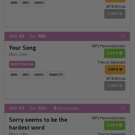
MIDI
MP3
VIDEO
MTA M-Live
2,99 €
64
MIb
BPM:
Ton.:
MP3 Personalizzato
Your Song
2,89 €
Elton John
Tracce Separate
MULTITRACCIA
3,89 €
MIDI
MP3
VIDEO
SPARTITI
MTA M-Live
2,99 €
54
SOL-
BPM:
Ton.:
Voce Solista
MP3 Personalizzato
Sorry seems to be the
2,89 €
hardest word
Elton John
Tracce Separate