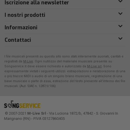
Iscrizione alla newsletter
I nostri prodotti
Informazioni
Contattaci
I file musicali presenti su questo sito sono stati interamente suonati, cantati e
registrati da
M-Live
. Ogni riutilizzo del materiale musicale presente su
Songservice.it deve essere richiesto e autorizzato da
M-Live srl
. Sono
espressamente vietati i seguenti utilizzi: estrapolazioni e rielaborazione di una
o più tracce MIDI o audio di un singolo brano musicale, registrazione di una
base musicale o parte di essa, estrazione del testo presente all'interno dei file
musicali. (Aut. SIAE n. 1287/I/106)
© 2007-2021
M-Live Srl
- Via Luciona 1872/b, 47842 - S. Giovanni In
Marignano (RN) - P.IVA 03127860405