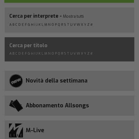
Cerca per interprete -
Mostra tutti
A
B
C
D
E
F
G
H
I
J
K
L
M
N
O
P
Q
R
S
T
U
V
W
X
Y
Z
#
Cerca per titolo
A
B
C
D
E
F
G
H
I
J
K
L
M
N
O
P
Q
R
S
T
U
V
W
X
Y
Z
#
Novità della settimana
Abbonamento Allsongs
M-Live