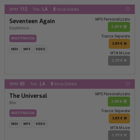
112
LA
BPM:
Ton.:
Voce Solista
MP3 Personalizzato
Seventeen Again
2,89 €
Eurythmics
Tracce Separate
MULTITRACCIA
3,89 €
MIDI
MP3
VIDEO
MTA M-Live
2,99 €
83
LA
BPM:
Ton.:
Voce Solista
MP3 Personalizzato
The Universal
2,89 €
Blur
Tracce Separate
MULTITRACCIA
3,89 €
MIDI
MP3
VIDEO
MTA M-Live
2,99 €