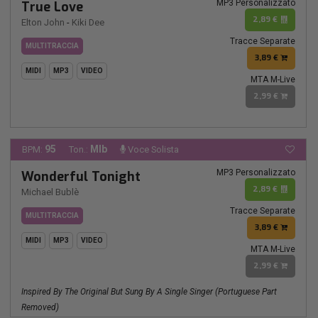
MP3 Personalizzato
True Love
2,89 €
Elton John
-
Kiki Dee
Tracce Separate
MULTITRACCIA
3,89 €
MIDI
MP3
VIDEO
MTA M-Live
2,99 €
95
MIb
BPM:
Ton.:
Voce Solista
MP3 Personalizzato
Wonderful Tonight
2,89 €
Michael Bublè
Tracce Separate
MULTITRACCIA
3,89 €
MIDI
MP3
VIDEO
MTA M-Live
2,99 €
Inspired By The Original But Sung By A Single Singer (Portuguese Part
Removed)