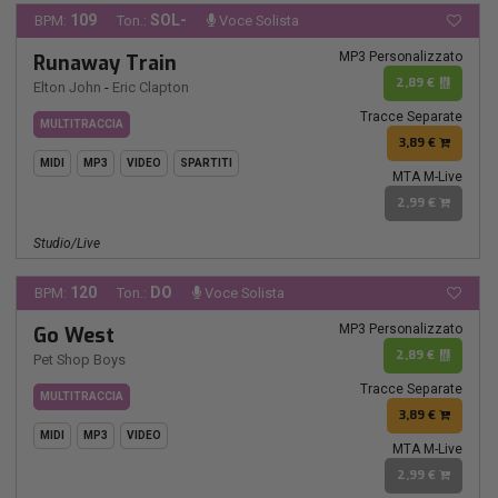
109
SOL-
BPM:
Ton.:
Voce Solista
MP3 Personalizzato
Runaway Train
2,89 €
Elton John
-
Eric Clapton
Tracce Separate
MULTITRACCIA
3,89 €
MIDI
MP3
VIDEO
SPARTITI
MTA M-Live
2,99 €
Studio/Live
120
DO
BPM:
Ton.:
Voce Solista
MP3 Personalizzato
Go West
2,89 €
Pet Shop Boys
Tracce Separate
MULTITRACCIA
3,89 €
MIDI
MP3
VIDEO
MTA M-Live
2,99 €