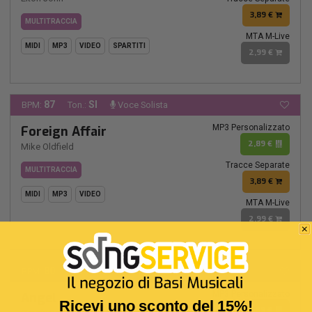
3,89 €
MULTITRACCIA
MTA M-Live
MIDI
MP3
VIDEO
SPARTITI
2,99 €
87
SI
BPM:
Ton.:
Voce Solista
MP3 Personalizzato
Foreign Affair
2,89 €
Mike Oldfield
Tracce Separate
MULTITRACCIA
3,89 €
MIDI
MP3
VIDEO
MTA M-Live
2,99 €
80
SOL
BPM:
Ton.:
Voce Solista
MP3 Personalizzato
Angel
Ricevi uno sconto del 15%!
2,89 €