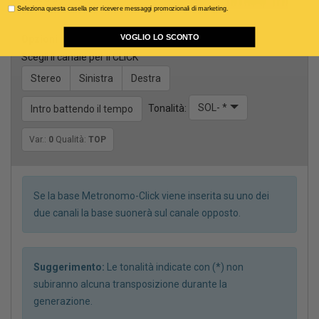
Seleziona questa casella per ricevere messaggi promozionali di marketing.
VOGLIO LO SCONTO
Opzioni
Scegli il canale per il CLICK
Stereo
Sinistra
Destra
SOL- *
Tonalità:
Intro battendo il tempo
Var.:
0
Qualità:
TOP
Se la base Metronomo-Click viene inserita su uno dei
due canali la base suonerà sul canale opposto.
Suggerimento:
Le tonalità indicate con (*) non
subiranno alcuna transposizione durante la
generazione.