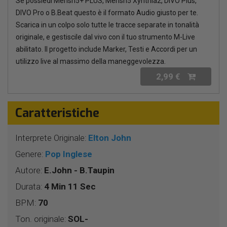
Se possiedi Merish5+ PLUS, Merish5 Xynthia2, DIVO Plus,
DIVO Pro o B.Beat questo è il formato Audio giusto per te.
Scarica in un colpo solo tutte le tracce separate in tonalità
originale, e gestiscile dal vivo con il tuo strumento M-Live
abilitato. Il progetto include Marker, Testi e Accordi per un
utilizzo live al massimo della maneggevolezza.
2,99 €
Caratteristiche
Interprete Originale:
Elton John
Genere:
Pop Inglese
Autore:
E.John - B.Taupin
Durata:
4 Min 11 Sec
BPM:
70
Ton. originale:
SOL-