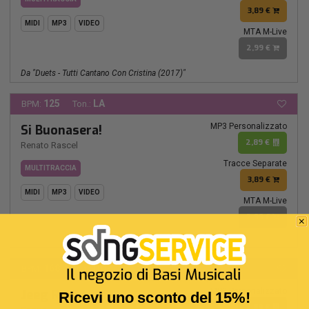
3,89 €
MIDI
MP3
VIDEO
MTA M-Live
2,99 €
Da "duets - Tutti Cantano Con Cristina (2017)"
125
LA
BPM:
Ton.:
MP3 Personalizzato
Si Buonasera!
2,89 €
Renato Rascel
Tracce Separate
MULTITRACCIA
3,89 €
MIDI
MP3
VIDEO
MTA M-Live
2,99 €
168
DO-
BPM:
Ton.:
MP3 Personalizzato
Jeeg Robot
Ricevi uno sconto del 15%!
2,89 €