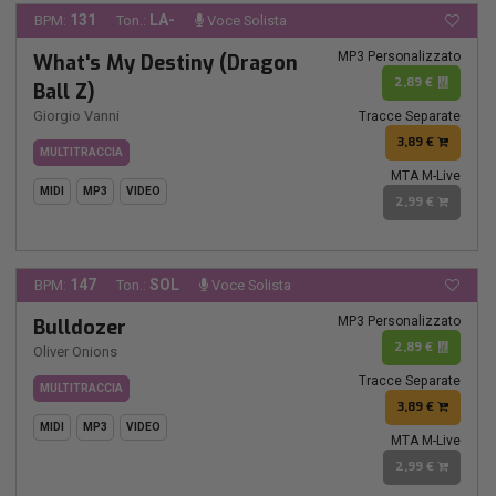
131
LA-
BPM:
Ton.:
Voce Solista
MP3 Personalizzato
What's My Destiny (Dragon
2,89 €
Ball Z)
Giorgio Vanni
Tracce Separate
3,89 €
MULTITRACCIA
MTA M-Live
MIDI
MP3
VIDEO
2,99 €
147
SOL
BPM:
Ton.:
Voce Solista
MP3 Personalizzato
Bulldozer
2,89 €
Oliver Onions
Tracce Separate
MULTITRACCIA
3,89 €
MIDI
MP3
VIDEO
MTA M-Live
2,99 €