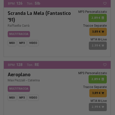
126
SIb
BPM:
Ton.:
MP3 Personalizzato
Scranda La Mela (Fantastico
2,89 €
'91)
Raffaella Carrà
Tracce Separate
3,89 €
MULTITRACCIA
MTA M-Live
MIDI
MP3
VIDEO
2,99 €
128
RE
BPM:
Ton.:
MP3 Personalizzato
Aeroplano
2,89 €
Max Pezzali
-
Caterina
Tracce Separate
MULTITRACCIA
3,89 €
MIDI
MP3
VIDEO
MTA M-Live
2,99 €