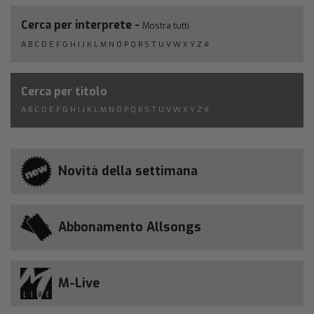
Cerca per interprete -
Mostra tutti
A
B
C
D
E
F
G
H
I
J
K
L
M
N
O
P
Q
R
S
T
U
V
W
X
Y
Z
#
Cerca per titolo
A
B
C
D
E
F
G
H
I
J
K
L
M
N
O
P
Q
R
S
T
U
V
W
X
Y
Z
#
Novità della settimana
Abbonamento Allsongs
M-Live