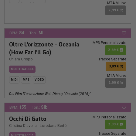
MTA M-Live
2,99 €
84
MI
BPM:
Ton.:
MP3 Personalizzato
Oltre L'orizzonte - Oceania
2,89 €
(How Far I'll Go)
Chiara Grispo
Tracce Separate
3,89 €
MULTITRACCIA
MTA M-Live
MIDI
MP3
VIDEO
2,99 €
Dal Film D'animazione Walt Disney "oceania (2016)"
155
SIb
BPM:
Ton.:
MP3 Personalizzato
Occhi Di Gatto
2,89 €
Cristina D'avena
-
Loredana Bertè
Tracce Separate
MULTITRACCIA