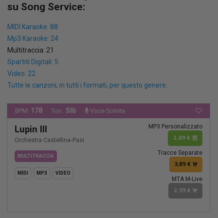
su Song Service:
MIDI Karaoke: 88
Mp3 Karaoke: 24
Multitraccia: 21
Spartiti Digitali: 5
Video: 22
Tutte le canzoni, in tutti i formati, per questo genere.
178
SIb
BPM:
Ton.:
Voce Solista
MP3 Personalizzato
Lupin III
2,89 €
Orchestra Castellina-Pasi
Tracce Separate
MULTITRACCIA
3,89 €
MIDI
MP3
VIDEO
MTA M-Live
2,99 €