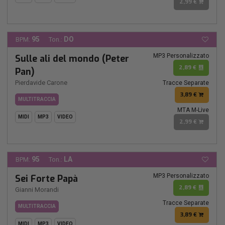
2,99 €
95
DO
BPM:
Ton.:
MP3 Personalizzato
Sulle ali del mondo (Peter
2,89 €
Pan)
Pierdavide Carone
Tracce Separate
3,89 €
MULTITRACCIA
MTA M-Live
MIDI
MP3
VIDEO
2,99 €
95
LA
BPM:
Ton.:
MP3 Personalizzato
Sei Forte Papà
2,89 €
Gianni Morandi
Tracce Separate
MULTITRACCIA
3,89 €
MIDI
MP3
VIDEO