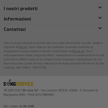
I nostri prodotti
Informazioni
Contattaci
I file musicali presenti su questo sito sono stati interamente suonati, cantati e
registrati da
M-Live
. Ogni riutilizzo del materiale musicale presente su
Songservice.it deve essere richiesto e autorizzato da
M-Live srl
. Sono
espressamente vietati i seguenti utilizzi: estrapolazioni e rielaborazione di una
o più tracce MIDI o audio di un singolo brano musicale, registrazione di una
base musicale o parte di essa, estrazione del testo presente all'interno dei file
musicali. (Aut. SIAE n. 1287/I/106)
© 2007-2021
M-Live Srl
- Via Luciona 1872/b, 47842 - S. Giovanni In
Marignano (RN) - P.IVA 03127860405
Sito creato da
M-LIVE