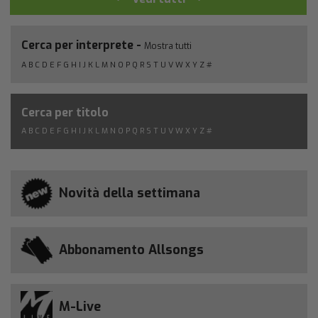
Cerca per interprete -
Mostra tutti
A
B
C
D
E
F
G
H
I
J
K
L
M
N
O
P
Q
R
S
T
U
V
W
X
Y
Z
#
Cerca per titolo
A
B
C
D
E
F
G
H
I
J
K
L
M
N
O
P
Q
R
S
T
U
V
W
X
Y
Z
#
Novità della settimana
Abbonamento Allsongs
M-Live