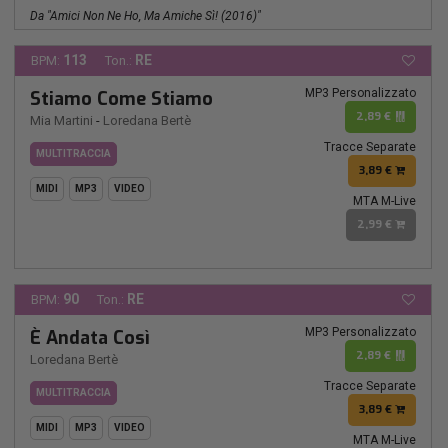
Da "amici Non Ne Ho, Ma Amiche Sì! (2016)"
113
RE
BPM:
Ton.:
MP3 Personalizzato
Stiamo Come Stiamo
2,89 €
Mia Martini
-
Loredana Bertè
Tracce Separate
MULTITRACCIA
3,89 €
MIDI
MP3
VIDEO
MTA M-Live
2,99 €
90
RE
BPM:
Ton.:
MP3 Personalizzato
È Andata Così
2,89 €
Loredana Bertè
Tracce Separate
MULTITRACCIA
3,89 €
MIDI
MP3
VIDEO
MTA M-Live