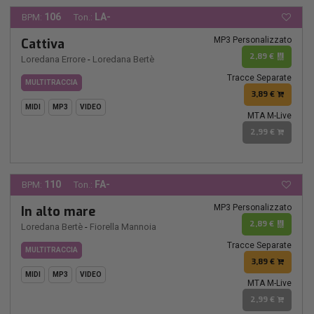
106
LA-
BPM:
Ton.:
MP3 Personalizzato
Cattiva
2,89 €
Loredana Errore
-
Loredana Bertè
Tracce Separate
MULTITRACCIA
3,89 €
MIDI
MP3
VIDEO
MTA M-Live
2,99 €
110
FA-
BPM:
Ton.:
MP3 Personalizzato
In alto mare
2,89 €
Loredana Bertè
-
Fiorella Mannoia
Tracce Separate
MULTITRACCIA
3,89 €
MIDI
MP3
VIDEO
MTA M-Live
2,99 €