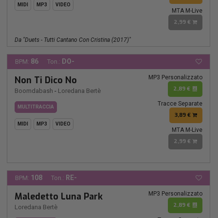
MIDI
MP3
VIDEO
MTA M-Live
2,99 €
Da "duets - Tutti Cantano Con Cristina (2017)"
86
DO-
BPM:
Ton.:
MP3 Personalizzato
Non Ti Dico No
2,89 €
Boomdabash
-
Loredana Bertè
Tracce Separate
MULTITRACCIA
3,89 €
MIDI
MP3
VIDEO
MTA M-Live
2,99 €
108
RE-
BPM:
Ton.:
MP3 Personalizzato
Maledetto Luna Park
2,89 €
Loredana Bertè