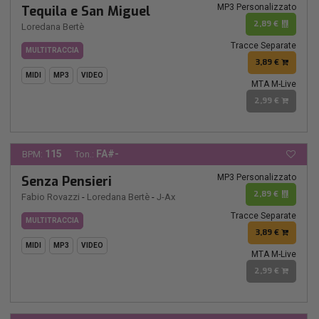
MP3 Personalizzato
Tequila e San Miguel
2,89 €
Loredana Bertè
Tracce Separate
MULTITRACCIA
3,89 €
MIDI
MP3
VIDEO
MTA M-Live
2,99 €
115
FA#-
BPM:
Ton.:
MP3 Personalizzato
Senza Pensieri
2,89 €
Fabio Rovazzi
-
Loredana Bertè
-
J-Ax
Tracce Separate
MULTITRACCIA
3,89 €
MIDI
MP3
VIDEO
MTA M-Live
2,99 €