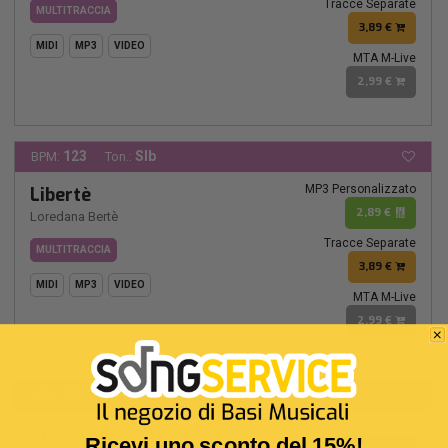
Tracce Separate
MULTITRACCIA
3,89 €
MIDI
MP3
VIDEO
MTA M-Live
2,99 €
123
SIb
BPM:
Ton.:
MP3 Personalizzato
Libertè
2,89 €
Loredana Bertè
Tracce Separate
MULTITRACCIA
3,89 €
MIDI
MP3
VIDEO
MTA M-Live
2,99 €
93
MIb-
BPM:
Ton.:
MP3 Personalizzato
Cosa Ti Aspetti Da Me
Ricevi uno sconto del 15%!