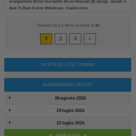
Arrangiamento British Soul Inedito M-Live Musiclab (by Spring) - Ispirato A
Back To Black Di Amy Whinehouse. Tonalità Uomo.
Elementi da
1
a
16
su un totale di
36
1
2
3
NOVITÀ DELLA SETTIMANA
AGGIORNAMENTI RECENTI
06 agosto 2026
29 luglio 2026
23 luglio 2026
Vedi tutti