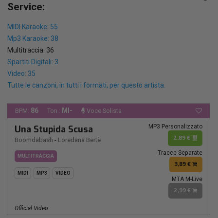
Service:
MIDI Karaoke: 55
Mp3 Karaoke: 38
Multitraccia: 36
Spartiti Digitali: 3
Video: 35
Tutte le canzoni, in tutti i formati, per questo artista.
86
MI-
BPM:
Ton.:
Voce Solista
MP3 Personalizzato
Una Stupida Scusa
2,89 €
Boomdabash
-
Loredana Bertè
Tracce Separate
MULTITRACCIA
3,89 €
MIDI
MP3
VIDEO
MTA M-Live
2,99 €
Official Video