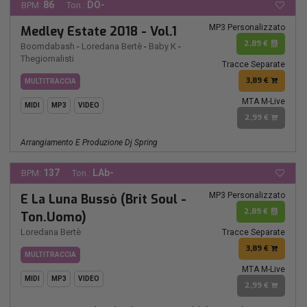
86
DO-
BPM:
Ton.:
MP3 Personalizzato
Medley Estate 2018 - Vol.1
2,89 €
Boomdabash
-
Loredana Bertè
-
Baby K
-
Thegiornalisti
Tracce Separate
3,89 €
MULTITRACCIA
MTA M-Live
MIDI
MP3
VIDEO
2,99 €
Arrangiamento E Produzione Dj Spring
137
LAb-
BPM:
Ton.:
MP3 Personalizzato
E La Luna Bussò (Brit Soul -
2,89 €
Ton.Uomo)
Loredana Bertè
Tracce Separate
3,89 €
MULTITRACCIA
MTA M-Live
MIDI
MP3
VIDEO
2,99 €