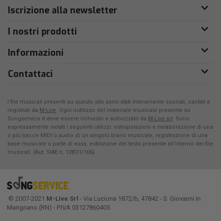
Iscrizione alla newsletter
I nostri prodotti
Informazioni
Contattaci
I file musicali presenti su questo sito sono stati interamente suonati, cantati e
registrati da
M-Live
. Ogni riutilizzo del materiale musicale presente su
Songservice.it deve essere richiesto e autorizzato da
M-Live srl
. Sono
espressamente vietati i seguenti utilizzi: estrapolazioni e rielaborazione di una
o più tracce MIDI o audio di un singolo brano musicale, registrazione di una
base musicale o parte di essa, estrazione del testo presente all'interno dei file
musicali. (Aut. SIAE n. 1287/I/106)
© 2007-2021
M-Live Srl
- Via Luciona 1872/b, 47842 - S. Giovanni In
Marignano (RN) - P.IVA 03127860405