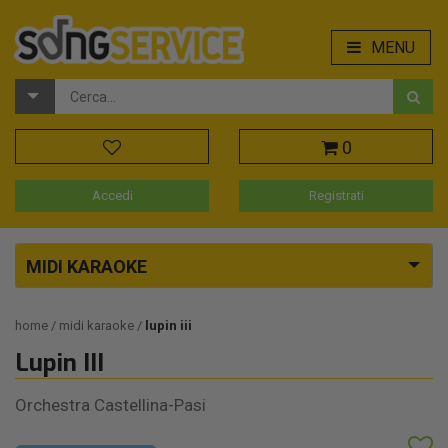
MENU
0
Accedi
Registrati
MIDI KARAOKE
home
midi karaoke
lupin iii
Lupin III
Orchestra Castellina-Pasi