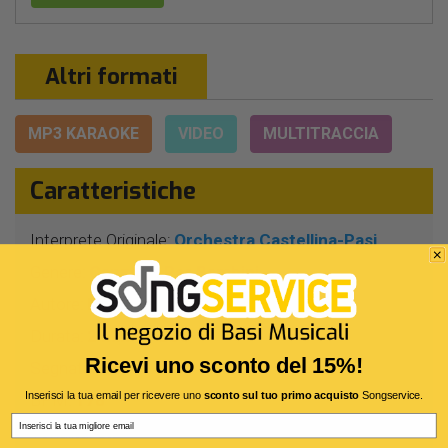
Altri formati
MP3 KARAOKE
VIDEO
MULTITRACCIA
Caratteristiche
Interprete Originale:
Orchestra Castellina-Pasi
Genere:
Canzone Per Bambini
Autore:
Micalizzi - Migliacci
Durata:
2 Min 41 Sec
Ricevi uno sconto del 15%!
Segnatura:
3/4
Inserisci la tua email per ricevere uno
sconto sul tuo primo acquisto
Songservice.
BPM:
178
Email
Tonalità:
SIb