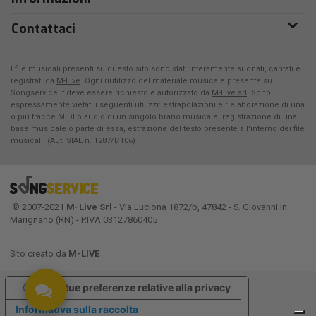
Contattaci
I file musicali presenti su questo sito sono stati interamente suonati, cantati e
registrati da
M-Live
. Ogni riutilizzo del materiale musicale presente su
Songservice.it deve essere richiesto e autorizzato da
M-Live srl
. Sono
espressamente vietati i seguenti utilizzi: estrapolazioni e rielaborazione di una
o più tracce MIDI o audio di un singolo brano musicale, registrazione di una
base musicale o parte di essa, estrazione del testo presente all'interno dei file
musicali. (Aut. SIAE n. 1287/I/106)
© 2007-2021
M-Live Srl
- Via Luciona 1872/b, 47842 - S. Giovanni In
Marignano (RN) - P.IVA 03127860405
Sito creato da
M-LIVE
Le tue preferenze relative alla privacy
Informativa sulla raccolta