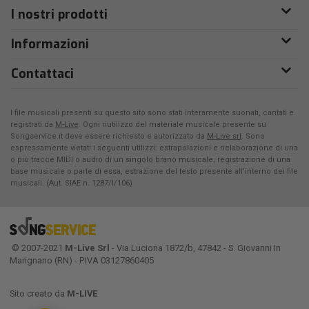
I nostri prodotti
Informazioni
Contattaci
I file musicali presenti su questo sito sono stati interamente suonati, cantati e
registrati da
M-Live
. Ogni riutilizzo del materiale musicale presente su
Songservice.it deve essere richiesto e autorizzato da
M-Live srl
. Sono
espressamente vietati i seguenti utilizzi: estrapolazioni e rielaborazione di una
o più tracce MIDI o audio di un singolo brano musicale, registrazione di una
base musicale o parte di essa, estrazione del testo presente all'interno dei file
musicali. (Aut. SIAE n. 1287/I/106)
© 2007-2021
M-Live Srl
- Via Luciona 1872/b, 47842 - S. Giovanni In
Marignano (RN) - P.IVA 03127860405
Sito creato da
M-LIVE