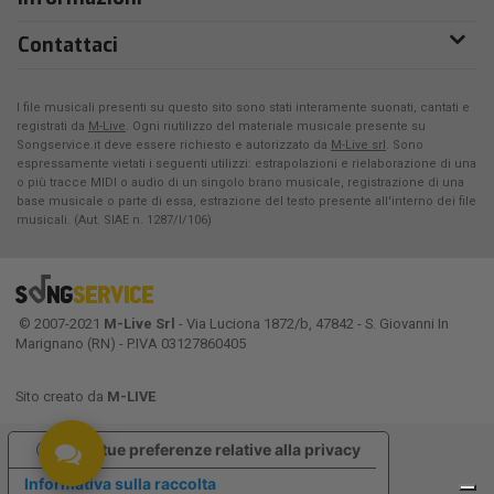
Contattaci
I file musicali presenti su questo sito sono stati interamente suonati, cantati e
registrati da
M-Live
. Ogni riutilizzo del materiale musicale presente su
Songservice.it deve essere richiesto e autorizzato da
M-Live srl
. Sono
espressamente vietati i seguenti utilizzi: estrapolazioni e rielaborazione di una
o più tracce MIDI o audio di un singolo brano musicale, registrazione di una
base musicale o parte di essa, estrazione del testo presente all'interno dei file
musicali. (Aut. SIAE n. 1287/I/106)
© 2007-2021
M-Live Srl
- Via Luciona 1872/b, 47842 - S. Giovanni In
Marignano (RN) - P.IVA 03127860405
Sito creato da
M-LIVE
Le tue preferenze relative alla privacy
Informativa sulla raccolta