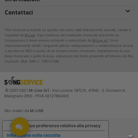
Contattaci
I file musicali presenti su questo sito sono stati interamente suonati, cantati e
registrati da
M-Live
. Ogni riutilizzo del materiale musicale presente su
Songservice.it deve essere richiesto e autorizzato da
M-Live srl
. Sono
espressamente vietati i seguenti utilizzi: estrapolazioni e rielaborazione di una
o più tracce MIDI o audio di un singolo brano musicale, registrazione di una
base musicale o parte di essa, estrazione del testo presente all'interno dei file
musicali. (Aut. SIAE n. 1287/I/106)
© 2007-2021
M-Live Srl
- Via Luciona 1872/b, 47842 - S. Giovanni In
Marignano (RN) - P.IVA 03127860405
Sito creato da
M-LIVE
Le tue preferenze relative alla privacy
Informativa sulla raccolta