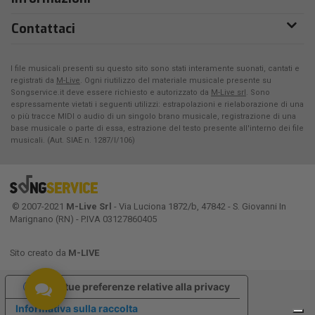
Contattaci
I file musicali presenti su questo sito sono stati interamente suonati, cantati e
registrati da
M-Live
. Ogni riutilizzo del materiale musicale presente su
Songservice.it deve essere richiesto e autorizzato da
M-Live srl
. Sono
espressamente vietati i seguenti utilizzi: estrapolazioni e rielaborazione di una
o più tracce MIDI o audio di un singolo brano musicale, registrazione di una
base musicale o parte di essa, estrazione del testo presente all'interno dei file
musicali. (Aut. SIAE n. 1287/I/106)
© 2007-2021
M-Live Srl
- Via Luciona 1872/b, 47842 - S. Giovanni In
Marignano (RN) - P.IVA 03127860405
Sito creato da
M-LIVE
Le tue preferenze relative alla privacy
Informativa sulla raccolta