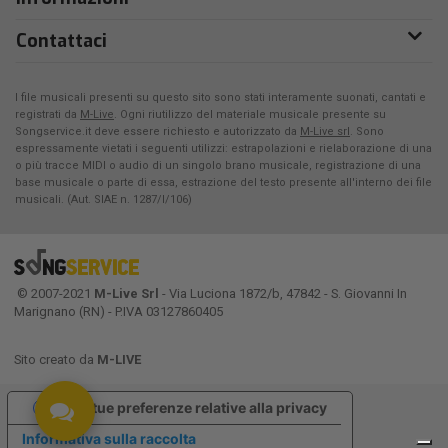
Contattaci
I file musicali presenti su questo sito sono stati interamente suonati, cantati e
registrati da
M-Live
. Ogni riutilizzo del materiale musicale presente su
Songservice.it deve essere richiesto e autorizzato da
M-Live srl
. Sono
espressamente vietati i seguenti utilizzi: estrapolazioni e rielaborazione di una
o più tracce MIDI o audio di un singolo brano musicale, registrazione di una
base musicale o parte di essa, estrazione del testo presente all'interno dei file
musicali. (Aut. SIAE n. 1287/I/106)
© 2007-2021
M-Live Srl
- Via Luciona 1872/b, 47842 - S. Giovanni In
Marignano (RN) - P.IVA 03127860405
Sito creato da
M-LIVE
Le tue preferenze relative alla privacy
Informativa sulla raccolta