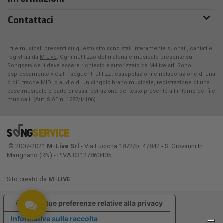
Contattaci
I file musicali presenti su questo sito sono stati interamente suonati, cantati e
registrati da
M-Live
. Ogni riutilizzo del materiale musicale presente su
Songservice.it deve essere richiesto e autorizzato da
M-Live srl
. Sono
espressamente vietati i seguenti utilizzi: estrapolazioni e rielaborazione di una
o più tracce MIDI o audio di un singolo brano musicale, registrazione di una
base musicale o parte di essa, estrazione del testo presente all'interno dei file
musicali. (Aut. SIAE n. 1287/I/106)
© 2007-2021
M-Live Srl
- Via Luciona 1872/b, 47842 - S. Giovanni In
Marignano (RN) - P.IVA 03127860405
Sito creato da
M-LIVE
Le tue preferenze relative alla privacy
Informativa sulla raccolta