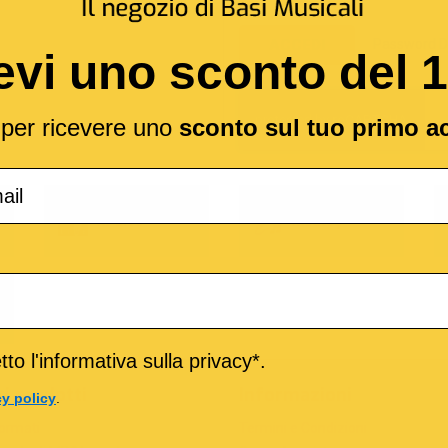
Password D
ACCEDI
evi uno sconto del 
l per ricevere uno
sconto sul tuo primo a
o
M-Live
Medley
to l'informativa sulla privacy*.
ri prodotti
Informazioni
cy policy
.
formati
Termini e Condizioni