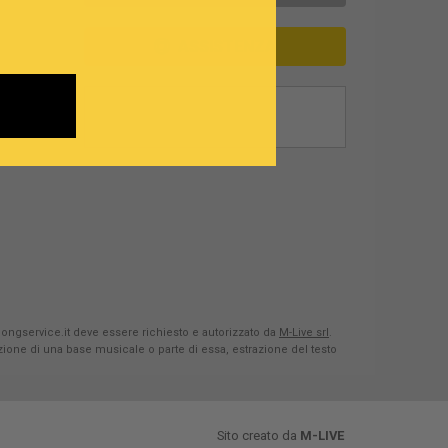
ASSISTENZA
Songservice.it deve essere richiesto e autorizzato da
M-Live srl
.
azione di una base musicale o parte di essa, estrazione del testo
Sito creato da
M-LIVE