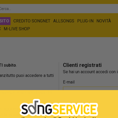
SITO
CREDITO SONGNET
ALLSONGS
PLUG-IN
NOVITÀ
C
M-LIVE SHOP
Clienti registrati
I subito
.
Se hai un account accedi con il
 anzitutto puoi accedere a tutti
E-mail
cquisti, e scaricare i brani del
Password
e aggiornato sulla
tte
le promozioni
.