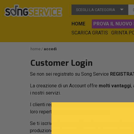
SCEGLI LA CATEGORIA
HOME
PROVA IL NUOVO 
SCARICA GRATIS
GRINTA P
home
accedi
Customer Login
Se non sei registrato su Song Service
REGISTRAT
La creazione di un Account offre
molti vantaggi
,
i nostri servizi.
I clienti registrati possono consultare tutti i loro a
loro repertorio in
qualsiasi momento
.
Se ti iscrivi alla
nostra Newsletter
potrai rimaner
produzione e ricevere informazioni puntuali su tu