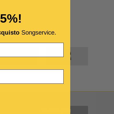
imenticata?
15%!
cquisto
Songservice.
Prodotti
Tutti i
Gratis
Generi
Contattaci
INFORMAZIONI