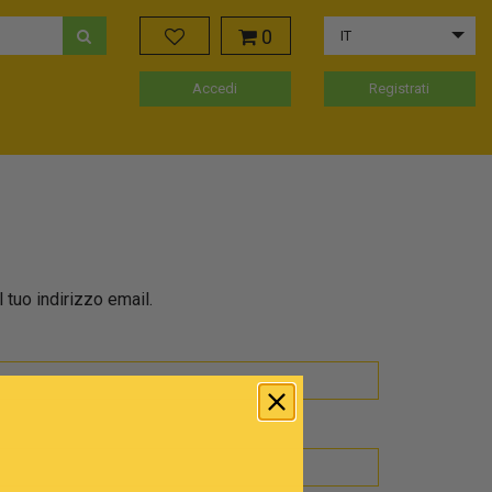
0
IT
Accedi
Registrati
 tuo indirizzo email.