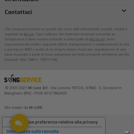
Contattaci
I file musicali presenti su questo sito sono stati interamente suonati, cantati e
registrati da
M-Live
. Ogni riutilizzo del materiale musicale presente su
Songservice.it deve essere richiesto e autorizzato da
M-Live srl
. Sono
espressamente vietati i seguenti utilizzi: estrapolazioni e rielaborazione di una
o più tracce MIDI o audio di un singolo brano musicale, registrazione di una
base musicale o parte di essa, estrazione del testo presente all'interno dei file
musicali. (Aut. SIAE n. 1287/I/106)
© 2007-2021
M-Live Srl
- Via Luciona 1872/b, 47842 - S. Giovanni In
Marignano (RN) - P.IVA 03127860405
Sito creato da
M-LIVE
Le tue preferenze relative alla privacy
Informativa sulla raccolta