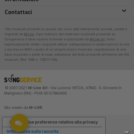
Contattaci
I file musicali presenti su questo sito sono stati interamente suonati, cantati e
registrati da
M-Live
. Ogni riutilizzo del materiale musicale presente su
Songservice.it deve essere richiesto e autorizzato da
M-Live srl
. Sono
espressamente vietati i seguenti utilizzi: estrapolazioni e rielaborazione di una
o più tracce MIDI o audio di un singolo brano musicale, registrazione di una
base musicale o parte di essa, estrazione del testo presente all'interno dei file
musicali. (Aut. SIAE n. 1287/I/106)
© 2007-2021
M-Live Srl
- Via Luciona 1872/b, 47842 - S. Giovanni In
Marignano (RN) - P.IVA 03127860405
Sito creato da
M-LIVE
Le tue preferenze relative alla privacy
Informativa sulla raccolta