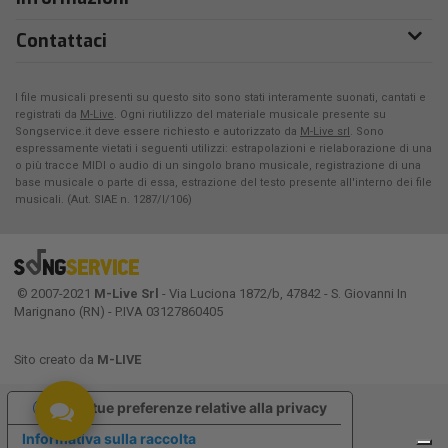
Contattaci
I file musicali presenti su questo sito sono stati interamente suonati, cantati e
registrati da
M-Live
. Ogni riutilizzo del materiale musicale presente su
Songservice.it deve essere richiesto e autorizzato da
M-Live srl
. Sono
espressamente vietati i seguenti utilizzi: estrapolazioni e rielaborazione di una
o più tracce MIDI o audio di un singolo brano musicale, registrazione di una
base musicale o parte di essa, estrazione del testo presente all'interno dei file
musicali. (Aut. SIAE n. 1287/I/106)
© 2007-2021
M-Live Srl
- Via Luciona 1872/b, 47842 - S. Giovanni In
Marignano (RN) - P.IVA 03127860405
Sito creato da
M-LIVE
Le tue preferenze relative alla privacy
Informativa sulla raccolta