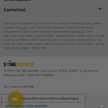
Contattaci
I file musicali presenti su questo sito sono stati interamente suonati, cantati e
registrati da
M-Live
. Ogni riutilizzo del materiale musicale presente su
Songservice.it deve essere richiesto e autorizzato da
M-Live srl
. Sono
espressamente vietati i seguenti utilizzi: estrapolazioni e rielaborazione di una
o più tracce MIDI o audio di un singolo brano musicale, registrazione di una
base musicale o parte di essa, estrazione del testo presente all'interno dei file
musicali. (Aut. SIAE n. 1287/I/106)
© 2007-2021
M-Live Srl
- Via Luciona 1872/b, 47842 - S. Giovanni In
Marignano (RN) - P.IVA 03127860405
Sito creato da
M-LIVE
Le tue preferenze relative alla privacy
Informativa sulla raccolta