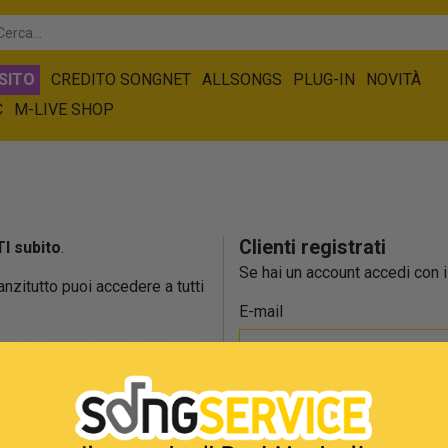
SITO
CREDITO SONGNET
ALLSONGS
PLUG-IN
NOVITÀ
C
M-LIVE SHOP
Clienti registrati
I subito
.
Se hai un account accedi con il
 anzitutto puoi accedere a tutti
E-mail
cquisti, e scaricare i brani del
Password
e aggiornato sulla
tte
le promozioni
.