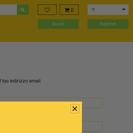
0
IT
Accedi
Registrati
 tuo indirizzo email.