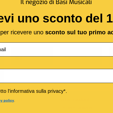
Password D
ACCEDI
evi uno sconto del 
l per ricevere uno
sconto sul tuo primo a
o
M-Live
Medley
to l'informativa sulla privacy*.
ri prodotti
Informazioni
cy policy
.
formati
Termini e Condizioni