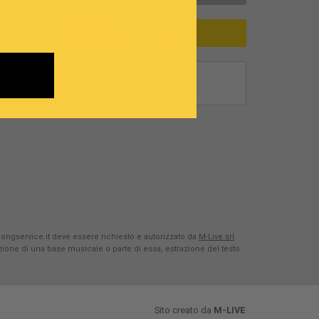
ASSISTENZA
Songservice.it deve essere richiesto e autorizzato da
M-Live srl
.
azione di una base musicale o parte di essa, estrazione del testo
Sito creato da
M-LIVE