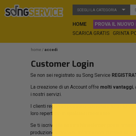
SCEGLI LA CATEGORIA
HOME
PROVA IL NUOVO 
SCARICA GRATIS
GRINTA P
home
accedi
Customer Login
Se non sei registrato su Song Service
REGISTRAT
La creazione di un Account offre
molti vantaggi
,
i nostri servizi.
I clienti registrati possono consultare tutti i loro a
loro repertorio in
qualsiasi momento
.
Se ti iscrivi alla
nostra Newsletter
potrai rimaner
produzione e ricevere informazioni puntuali su tu