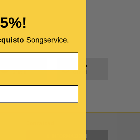
imenticata?
15%!
cquisto
Songservice.
Prodotti
Tutti i
Gratis
Generi
Contattaci
INFORMAZIONI