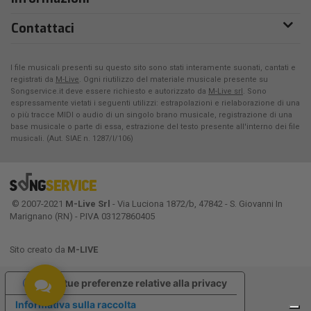
Contattaci
I file musicali presenti su questo sito sono stati interamente suonati, cantati e
registrati da
M-Live
. Ogni riutilizzo del materiale musicale presente su
Songservice.it deve essere richiesto e autorizzato da
M-Live srl
. Sono
espressamente vietati i seguenti utilizzi: estrapolazioni e rielaborazione di una
o più tracce MIDI o audio di un singolo brano musicale, registrazione di una
base musicale o parte di essa, estrazione del testo presente all'interno dei file
musicali. (Aut. SIAE n. 1287/I/106)
© 2007-2021
M-Live Srl
- Via Luciona 1872/b, 47842 - S. Giovanni In
Marignano (RN) - P.IVA 03127860405
Sito creato da
M-LIVE
Le tue preferenze relative alla privacy
Informativa sulla raccolta