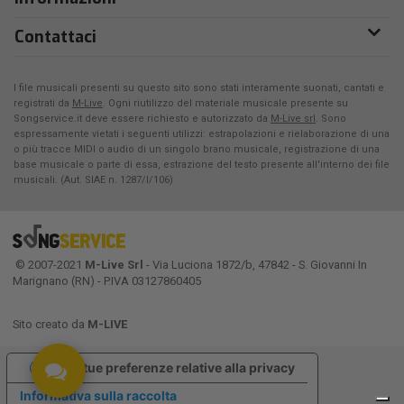
Contattaci
I file musicali presenti su questo sito sono stati interamente suonati, cantati e
registrati da
M-Live
. Ogni riutilizzo del materiale musicale presente su
Songservice.it deve essere richiesto e autorizzato da
M-Live srl
. Sono
espressamente vietati i seguenti utilizzi: estrapolazioni e rielaborazione di una
o più tracce MIDI o audio di un singolo brano musicale, registrazione di una
base musicale o parte di essa, estrazione del testo presente all'interno dei file
musicali. (Aut. SIAE n. 1287/I/106)
© 2007-2021
M-Live Srl
- Via Luciona 1872/b, 47842 - S. Giovanni In
Marignano (RN) - P.IVA 03127860405
Sito creato da
M-LIVE
Le tue preferenze relative alla privacy
Informativa sulla raccolta