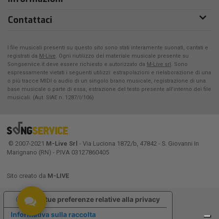
Contattaci
I file musicali presenti su questo sito sono stati interamente suonati, cantati e
registrati da
M-Live
. Ogni riutilizzo del materiale musicale presente su
Songservice.it deve essere richiesto e autorizzato da
M-Live srl
. Sono
espressamente vietati i seguenti utilizzi: estrapolazioni e rielaborazione di una
o più tracce MIDI o audio di un singolo brano musicale, registrazione di una
base musicale o parte di essa, estrazione del testo presente all'interno dei file
musicali. (Aut. SIAE n. 1287/I/106)
© 2007-2021
M-Live Srl
- Via Luciona 1872/b, 47842 - S. Giovanni In
Marignano (RN) - P.IVA 03127860405
Sito creato da
M-LIVE
Le tue preferenze relative alla privacy
Informativa sulla raccolta