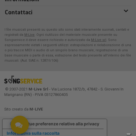
Contattaci
I file musicali presenti su questo sito sono stati interamente suonati, cantati e
registrati da
M-Live
. Ogni riutilizzo del materiale musicale presente su
Songservice.it deve essere richiesto e autorizzato da
M-Live srl
. Sono
espressamente vietati i seguenti utilizzi: estrapolazioni e rielaborazione di una
o più tracce MIDI o audio di un singolo brano musicale, registrazione di una
base musicale o parte di essa, estrazione del testo presente all'interno dei file
musicali. (Aut. SIAE n. 1287/I/106)
© 2007-2021
M-Live Srl
- Via Luciona 1872/b, 47842 - S. Giovanni In
Marignano (RN) - P.IVA 03127860405
Sito creato da
M-LIVE
Le tue preferenze relative alla privacy
Informativa sulla raccolta