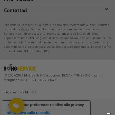
Contattaci
I file musicali presenti su questo sito sono stati interamente suonati, cantati e
registrati da
M-Live
. Ogni riutilizzo del materiale musicale presente su
Songservice.it deve essere richiesto e autorizzato da
M-Live srl
. Sono
espressamente vietati i seguenti utilizzi: estrapolazioni e rielaborazione di una
o più tracce MIDI o audio di un singolo brano musicale, registrazione di una
base musicale o parte di essa, estrazione del testo presente all'interno dei file
musicali. (Aut. SIAE n. 1287/I/106)
© 2007-2021
M-Live Srl
- Via Luciona 1872/b, 47842 - S. Giovanni In
Marignano (RN) - P.IVA 03127860405
Sito creato da
M-LIVE
Le tue preferenze relative alla privacy
Informativa sulla raccolta