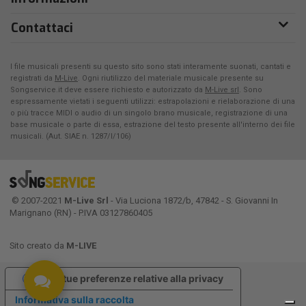
Contattaci
I file musicali presenti su questo sito sono stati interamente suonati, cantati e
registrati da
M-Live
. Ogni riutilizzo del materiale musicale presente su
Songservice.it deve essere richiesto e autorizzato da
M-Live srl
. Sono
espressamente vietati i seguenti utilizzi: estrapolazioni e rielaborazione di una
o più tracce MIDI o audio di un singolo brano musicale, registrazione di una
base musicale o parte di essa, estrazione del testo presente all'interno dei file
musicali. (Aut. SIAE n. 1287/I/106)
© 2007-2021
M-Live Srl
- Via Luciona 1872/b, 47842 - S. Giovanni In
Marignano (RN) - P.IVA 03127860405
Sito creato da
M-LIVE
Le tue preferenze relative alla privacy
Informativa sulla raccolta