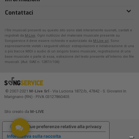
Contattaci
I file musicali presenti su questo sito sono stati interamente suonati, cantati e
registrati da
M-Live
. Ogni riutilizzo del materiale musicale presente su
Songservice.it deve essere richiesto e autorizzato da
M-Live srl
. Sono
espressamente vietati i seguenti utilizzi: estrapolazioni e rielaborazione di una
o più tracce MIDI o audio di un singolo brano musicale, registrazione di una
base musicale o parte di essa, estrazione del testo presente all'interno dei file
musicali. (Aut. SIAE n. 1287/I/106)
© 2007-2021
M-Live Srl
- Via Luciona 1872/b, 47842 - S. Giovanni In
Marignano (RN) - P.IVA 03127860405
Sito creato da
M-LIVE
Le tue preferenze relative alla privacy
Informativa sulla raccolta