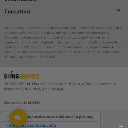
Contattaci
I file musicali presenti su questo sito sono stati interamente suonati, cantati e
registrati da
M-Live
. Ogni riutilizzo del materiale musicale presente su
Songservice.it deve essere richiesto e autorizzato da
M-Live srl
. Sono
espressamente vietati i seguenti utilizzi: estrapolazioni e rielaborazione di una
o più tracce MIDI o audio di un singolo brano musicale, registrazione di una
base musicale o parte di essa, estrazione del testo presente all'interno dei file
musicali. (Aut. SIAE n. 1287/I/106)
© 2007-2021
M-Live Srl
- Via Luciona 1872/b, 47842 - S. Giovanni In
Marignano (RN) - P.IVA 03127860405
Sito creato da
M-LIVE
Le tue preferenze relative alla privacy
Informativa sulla raccolta