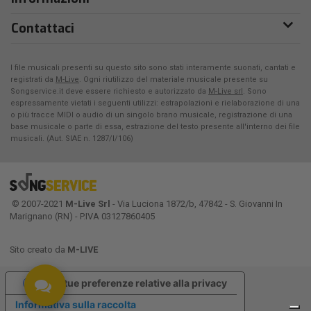
Contattaci
I file musicali presenti su questo sito sono stati interamente suonati, cantati e
registrati da
M-Live
. Ogni riutilizzo del materiale musicale presente su
Songservice.it deve essere richiesto e autorizzato da
M-Live srl
. Sono
espressamente vietati i seguenti utilizzi: estrapolazioni e rielaborazione di una
o più tracce MIDI o audio di un singolo brano musicale, registrazione di una
base musicale o parte di essa, estrazione del testo presente all'interno dei file
musicali. (Aut. SIAE n. 1287/I/106)
© 2007-2021
M-Live Srl
- Via Luciona 1872/b, 47842 - S. Giovanni In
Marignano (RN) - P.IVA 03127860405
Sito creato da
M-LIVE
Le tue preferenze relative alla privacy
Informativa sulla raccolta