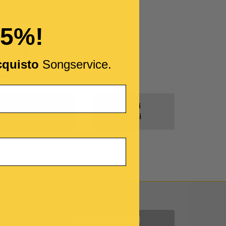
imenticata?
15%!
cquisto
Songservice.
Prodotti
Tutti i
Gratis
Generi
Contattaci
INFORMAZIONI