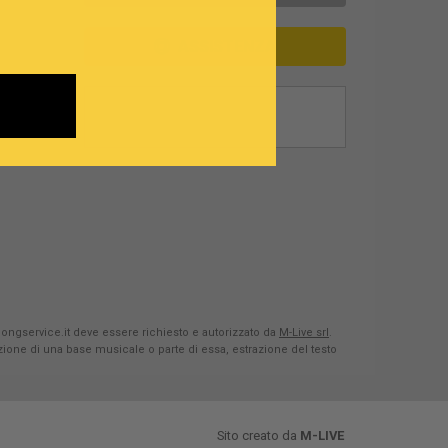
ASSISTENZA
Songservice.it deve essere richiesto e autorizzato da
M-Live srl
.
azione di una base musicale o parte di essa, estrazione del testo
Sito creato da
M-LIVE