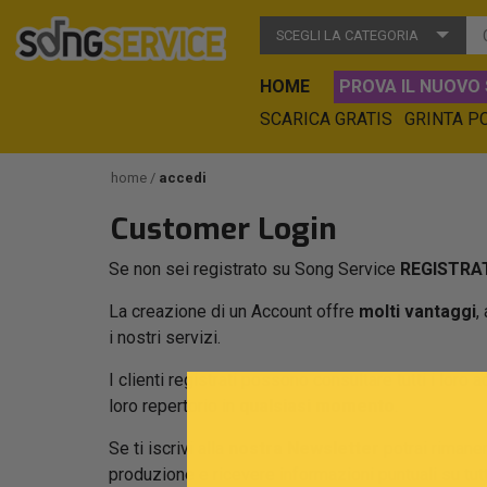
SCEGLI LA CATEGORIA
HOME
PROVA IL NUOVO 
SCARICA GRATIS
GRINTA P
home
accedi
Customer Login
Se non sei registrato su Song Service
REGISTRAT
La creazione di un Account offre
molti vantaggi
,
i nostri servizi.
I clienti registrati possono consultare tutti i loro a
loro repertorio in
qualsiasi momento
.
Se ti iscrivi alla
nostra Newsletter
potrai rimaner
produzione e ricevere informazioni puntuali su tu