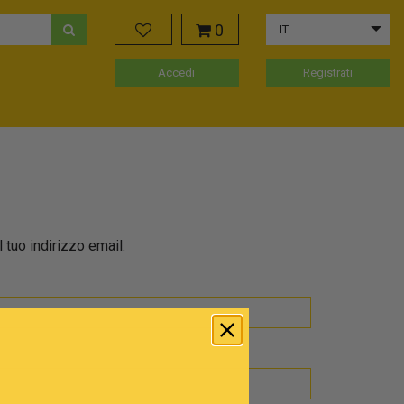
0
IT
Accedi
Registrati
 tuo indirizzo email.