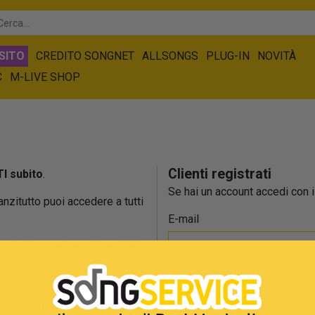
SITO
CREDITO SONGNET
ALLSONGS
PLUG-IN
NOVITÀ
C
M-LIVE SHOP
Clienti registrati
I subito
.
Se hai un account accedi con il
 anzitutto puoi accedere a tutti
E-mail
cquisti, e scaricare i brani del
Password
e aggiornato sulla
tte
le promozioni
.