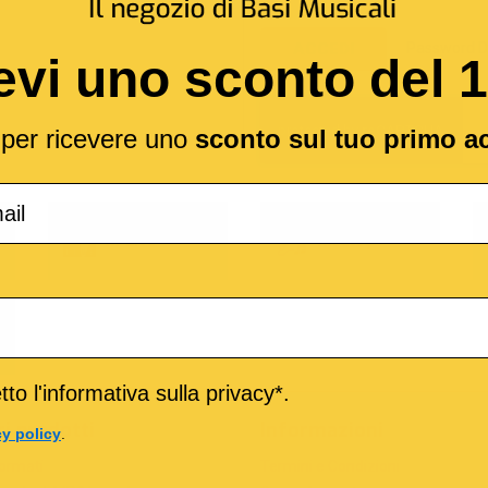
Password D
ACCEDI
evi uno sconto del 
l per ricevere uno
sconto sul tuo primo a
o
M-Live
Medley
to l'informativa sulla privacy*.
ri prodotti
Informazioni
cy policy
.
formati
Termini e Condizioni