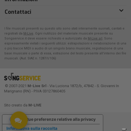
Contattaci
I file musicali presenti su questo sito sono stati interamente suonati, cantati e
registrati da
M-Live
. Ogni riutilizzo del materiale musicale presente su
Songservice.it deve essere richiesto e autorizzato da
M-Live srl
. Sono
espressamente vietati i seguenti utilizzi: estrapolazioni e rielaborazione di una
o più tracce MIDI o audio di un singolo brano musicale, registrazione di una
base musicale o parte di essa, estrazione del testo presente all'interno dei file
musicali. (Aut. SIAE n. 1287/I/106)
© 2007-2021
M-Live Srl
- Via Luciona 1872/b, 47842 - S. Giovanni In
Marignano (RN) - P.IVA 03127860405
Sito creato da
M-LIVE
Le tue preferenze relative alla privacy
Informativa sulla raccolta