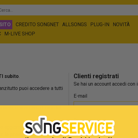
SITO
CREDITO SONGNET
ALLSONGS
PLUG-IN
NOVITÀ
C
M-LIVE SHOP
Clienti registrati
I subito
.
Se hai un account accedi con il
 anzitutto puoi accedere a tutti
E-mail
cquisti, e scaricare i brani del
Password
e aggiornato sulla
tte
le promozioni
.