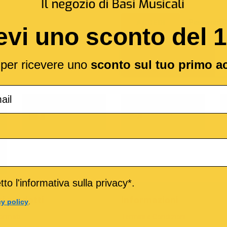
Password D
ACCEDI
evi uno sconto del 
l per ricevere uno
sconto sul tuo primo a
o
M-Live
Medley
to l'informativa sulla privacy*.
ri prodotti
Informazioni
cy policy
.
formati
Termini e Condizioni