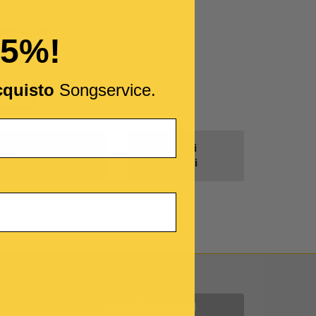
imenticata?
15%!
cquisto
Songservice.
Prodotti
Tutti i
Gratis
Generi
Contattaci
INFORMAZIONI