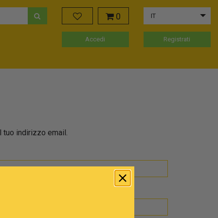
0
IT
Accedi
Registrati
 tuo indirizzo email.