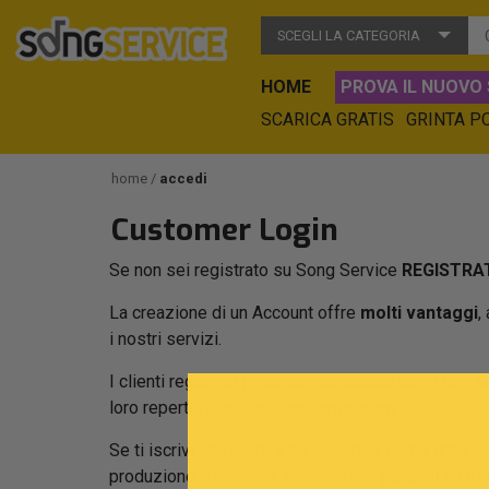
SCEGLI LA CATEGORIA
HOME
PROVA IL NUOVO 
SCARICA GRATIS
GRINTA P
home
accedi
Customer Login
Se non sei registrato su Song Service
REGISTRAT
La creazione di un Account offre
molti vantaggi
,
i nostri servizi.
I clienti registrati possono consultare tutti i loro a
loro repertorio in
qualsiasi momento
.
Se ti iscrivi alla
nostra Newsletter
potrai rimaner
produzione e ricevere informazioni puntuali su tu