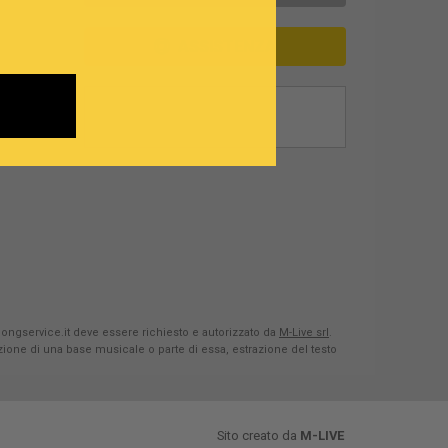
ASSISTENZA
Songservice.it deve essere richiesto e autorizzato da
M-Live srl
.
azione di una base musicale o parte di essa, estrazione del testo
Sito creato da
M-LIVE