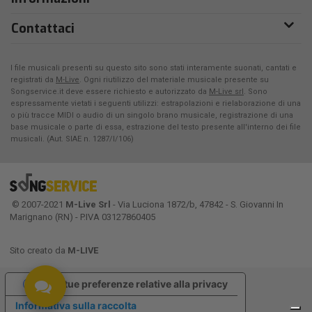
Contattaci
I file musicali presenti su questo sito sono stati interamente suonati, cantati e
registrati da
M-Live
. Ogni riutilizzo del materiale musicale presente su
Songservice.it deve essere richiesto e autorizzato da
M-Live srl
. Sono
espressamente vietati i seguenti utilizzi: estrapolazioni e rielaborazione di una
o più tracce MIDI o audio di un singolo brano musicale, registrazione di una
base musicale o parte di essa, estrazione del testo presente all'interno dei file
musicali. (Aut. SIAE n. 1287/I/106)
© 2007-2021
M-Live Srl
- Via Luciona 1872/b, 47842 - S. Giovanni In
Marignano (RN) - P.IVA 03127860405
Sito creato da
M-LIVE
Le tue preferenze relative alla privacy
Informativa sulla raccolta