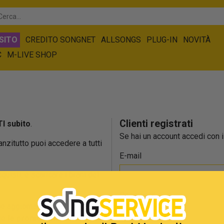
SITO
CREDITO SONGNET
ALLSONGS
PLUG-IN
NOVITÀ
C
M-LIVE SHOP
Clienti registrati
I subito
.
Se hai un account accedi con il
 anzitutto puoi accedere a tutti
E-mail
cquisti, e scaricare i brani del
Password
e aggiornato sulla
tte
le promozioni
.