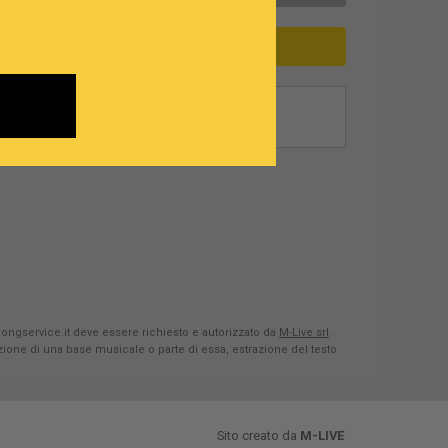
ASSISTENZA
Songservice.it deve essere richiesto e autorizzato da
M-Live srl
.
azione di una base musicale o parte di essa, estrazione del testo
Sito creato da
M-LIVE