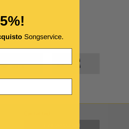
imenticata?
15%!
cquisto
Songservice.
Prodotti
Tutti i
Gratis
Generi
Contattaci
INFORMAZIONI