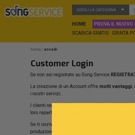
SCEGLI LA CATEGORIA
HOME
PROVA IL NUOVO 
SCARICA GRATIS
GRINTA P
home
accedi
Customer Login
Se non sei registrato su Song Service
REGISTRAT
La creazione di un Account offre
molti vantaggi
,
i nostri servizi.
I clienti registrati possono consultare tutti i loro a
loro repertorio in
qualsiasi momento
.
Se ti iscrivi alla
nostra Newsletter
potrai rimaner
produzione e ricevere informazioni puntuali su tu