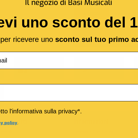
Password D
ACCEDI
evi uno sconto del 
l per ricevere uno
sconto sul tuo primo a
o
M-Live
Medley
to l'informativa sulla privacy*.
ri prodotti
Informazioni
cy policy
.
formati
Termini e Condizioni