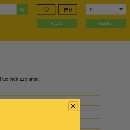
0
IT
Accedi
Registrati
 tuo indirizzo email.