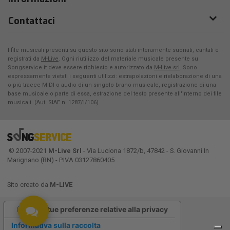
Contattaci
I file musicali presenti su questo sito sono stati interamente suonati, cantati e
registrati da
M-Live
. Ogni riutilizzo del materiale musicale presente su
Songservice.it deve essere richiesto e autorizzato da
M-Live srl
. Sono
espressamente vietati i seguenti utilizzi: estrapolazioni e rielaborazione di una
o più tracce MIDI o audio di un singolo brano musicale, registrazione di una
base musicale o parte di essa, estrazione del testo presente all'interno dei file
musicali. (Aut. SIAE n. 1287/I/106)
© 2007-2021
M-Live Srl
- Via Luciona 1872/b, 47842 - S. Giovanni In
Marignano (RN) - P.IVA 03127860405
Sito creato da
M-LIVE
Le tue preferenze relative alla privacy
Informativa sulla raccolta