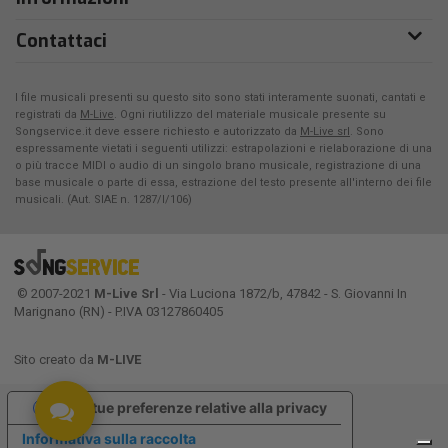
Contattaci
I file musicali presenti su questo sito sono stati interamente suonati, cantati e
registrati da
M-Live
. Ogni riutilizzo del materiale musicale presente su
Songservice.it deve essere richiesto e autorizzato da
M-Live srl
. Sono
espressamente vietati i seguenti utilizzi: estrapolazioni e rielaborazione di una
o più tracce MIDI o audio di un singolo brano musicale, registrazione di una
base musicale o parte di essa, estrazione del testo presente all'interno dei file
musicali. (Aut. SIAE n. 1287/I/106)
© 2007-2021
M-Live Srl
- Via Luciona 1872/b, 47842 - S. Giovanni In
Marignano (RN) - P.IVA 03127860405
Sito creato da
M-LIVE
Le tue preferenze relative alla privacy
Informativa sulla raccolta