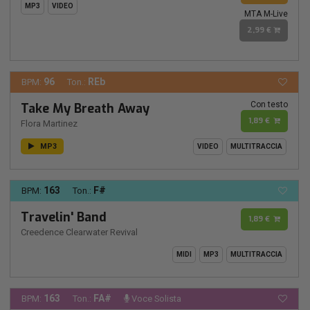
MP3
VIDEO
MTA M-Live
2,99 €
96
REb
BPM:
Ton.:
Con testo
Take My Breath Away
1,89 €
Flora Martinez
MP3
VIDEO
MULTITRACCIA
163
F#
BPM:
Ton.:
Travelin' Band
1,89 €
Creedence Clearwater Revival
MIDI
MP3
MULTITRACCIA
163
FA#
BPM:
Ton.:
Voce Solista