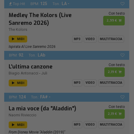
125
LA -
Top Hit
BPM:
Ton.:
Con testo
Medley The Kolors (Live
2,99 €
Sanremo 2026)
The Kolors
MIDI
MP3
VIDEO
MULTITRACCIA
Ispirata Al Live Sanremo 2026
92
LAb
BPM:
Ton.:
Con testo
L'ultima canzone
2,19 €
Biagio Antonacci
-
Juli
MIDI
MP3
VIDEO
MULTITRACCIA
124
FA# -
BPM:
Ton.:
Con testo
La mia voce (da "Aladdin")
2,19 €
Naomi Rivieccio
MIDI
MP3
VIDEO
MULTITRACCIA
From Disney Movie "Aladdin (2019)"