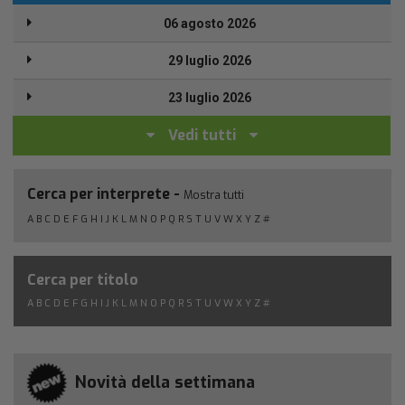
06 agosto 2026
29 luglio 2026
23 luglio 2026
Vedi tutti
Cerca per interprete -
Mostra tutti
A
B
C
D
E
F
G
H
I
J
K
L
M
N
O
P
Q
R
S
T
U
V
W
X
Y
Z
#
Cerca per titolo
A
B
C
D
E
F
G
H
I
J
K
L
M
N
O
P
Q
R
S
T
U
V
W
X
Y
Z
#
Novità della settimana