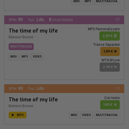
MIDI
MP3
MULTITRACCIA
89
LAb
BPM:
Ton.:
Voce Solista
MP3 Personalizzato
The time of my life
2,89 €
Benson Boone
Tracce Separate
MULTITRACCIA
3,89 €
MIDI
MP3
VIDEO
MTA M-Live
2,99 €
89
LAb
BPM:
Ton.:
Con testo
The time of my life
1,89 €
Benson Boone
MP3
MIDI
VIDEO
MULTITRACCIA