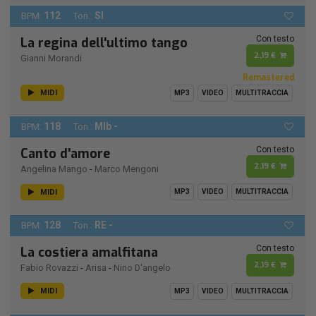
112
SI
BPM:
Ton.:
Con testo
La regina dell'ultimo tango
2,19 €
Gianni Morandi
Remastered
MIDI
MP3
VIDEO
MULTITRACCIA
118
MIb -
BPM:
Ton.:
Con testo
Canto d'amore
2,19 €
Angelina Mango
-
Marco Mengoni
MIDI
MP3
VIDEO
MULTITRACCIA
128
RE -
BPM:
Ton.:
Con testo
La costiera amalfitana
2,19 €
Fabio Rovazzi
-
Arisa
-
Nino D'angelo
MIDI
MP3
VIDEO
MULTITRACCIA