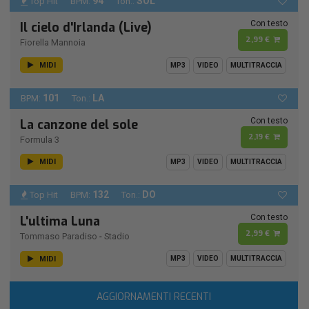
94
SOL
Top Hit
BPM:
Ton.:
Con testo
Il cielo d'Irlanda (Live)
2,99 €
Fiorella Mannoia
MIDI
MP3
VIDEO
MULTITRACCIA
101
LA
BPM:
Ton.:
Con testo
La canzone del sole
2,19 €
Formula 3
MIDI
MP3
VIDEO
MULTITRACCIA
132
DO
Top Hit
BPM:
Ton.:
Con testo
L'ultima Luna
2,99 €
Tommaso Paradiso
-
Stadio
MIDI
MP3
VIDEO
MULTITRACCIA
AGGIORNAMENTI RECENTI