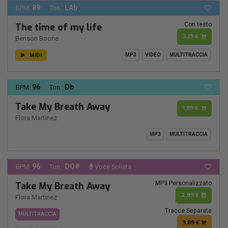
89
LAb
BPM:
Ton.:
Con testo
The time of my life
2,19 €
Benson Boone
MIDI
MP3
VIDEO
MULTITRACCIA
96
Db
BPM:
Ton.:
Take My Breath Away
1,89 €
Flora Martinez
MP3
MULTITRACCIA
96
DO#
BPM:
Ton.:
Voce Solista
MP3 Personalizzato
Take My Breath Away
2,89 €
Flora Martinez
Tracce Separate
MULTITRACCIA
3,89 €