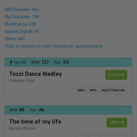
MIDI Karaoke: 966
Mp3 Karaoke: 744
Multitraccia: 698
Spartiti Digitali: 45
Video: 645
Tutte le canzoni, in tutti i formati per questa lettera.
127
DO
Top Hit
BPM:
Ton.:
Tozzi Dance Medley
2,99 €
Umberto Tozzi
MIDI
MP3
MULTITRACCIA
89
Ab
BPM:
Ton.:
The time of my life
1,89 €
Benson Boone