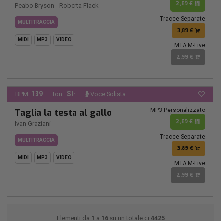
2,89 €
Peabo Bryson
-
Roberta Flack
Tracce Separate
MULTITRACCIA
3,89 €
MIDI
MP3
VIDEO
MTA M-Live
2,99 €
139
SI-
BPM:
Ton.:
Voce Solista
MP3 Personalizzato
Taglia la testa al gallo
2,89 €
Ivan Graziani
Tracce Separate
MULTITRACCIA
3,89 €
MIDI
MP3
VIDEO
MTA M-Live
2,99 €
Elementi da
1
a
16
su un totale di
4425