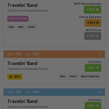
MP3 Personalizzato
Travelin' Band
2,89 €
Creedence Clearwater Revival
Tracce Separate
MULTITRACCIA
3,89 €
MIDI
MP3
VIDEO
MTA M-Live
2,99 €
163
FA#
BPM:
Ton.:
Con testo
Travelin' Band
1,89 €
Creedence Clearwater Revival
MP3
MIDI
VIDEO
MULTITRACCIA
163
FA#
BPM:
Ton.:
Con testo
Travelin' Band
2,19 €
Creedence Clearwater Revival