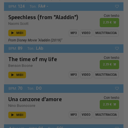
124
FA# -
BPM:
Ton.:
Con testo
Speechless (from "Aladdin")
2,19 €
Naomi Scott
MIDI
MP3
VIDEO
MULTITRACCIA
From Disney Movie "Aladdin (2019)"
89
LAb
BPM:
Ton.:
Con testo
The time of my life
2,19 €
Benson Boone
MIDI
MP3
VIDEO
MULTITRACCIA
70
DO
BPM:
Ton.:
Con testo
Una canzone d'amore
2,19 €
Nino Buonocore
MIDI
MP3
VIDEO
MULTITRACCIA