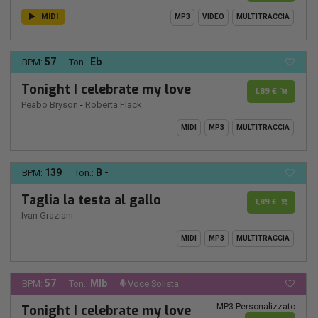
MIDI
MP3
VIDEO
MULTITRACCIA
57
Eb
BPM:
Ton.:
Tonight I celebrate my love
1,89 €
Peabo Bryson
-
Roberta Flack
MIDI
MP3
MULTITRACCIA
139
B -
BPM:
Ton.:
Taglia la testa al gallo
1,89 €
Ivan Graziani
MIDI
MP3
MULTITRACCIA
57
MIb
BPM:
Ton.:
Voce Solista
MP3 Personalizzato
Tonight I celebrate my love