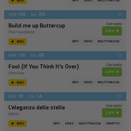
MIDI
MP3
VIDEO
MULTITRACCIA
130
DO
BPM:
Ton.:
Con testo
Build me up Buttercup
2,19 €
The Foundation
MIDI
MP3
VIDEO
MULTITRACCIA
110
RE
BPM:
Ton.:
Con testo
Fool (If You Think It's Over)
2,19 €
Chris Rea
MIDI
MP3
VIDEO
MULTITRACCIA
70
LA
BPM:
Ton.:
Con testo
L'eleganza delle stelle
2,19 €
Ultimo
MIDI
MP3
VIDEO
MULTITRACCIA
SPARTITI