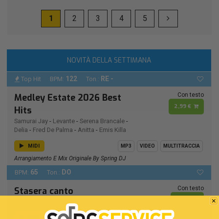
1
2
3
4
5
NOVITÀ DELLA SETTIMANA
122
RE -
Top Hit
BPM:
Ton.:
Con testo
Medley Estate 2026 Best
2,99 €
Hits
Samurai Jay
-
Levante
-
Serena Brancale
-
Delia
-
Fred De Palma
-
Anitta
-
Emis Killa
MIDI
MP3
VIDEO
MULTITRACCIA
Arrangiamento E Mix Originale By Spring DJ
65
DO
BPM:
Ton.:
Con testo
Stasera canto
2,19 €
Ricchi E Poveri
MIDI
MP3
VIDEO
MULTITRACCIA