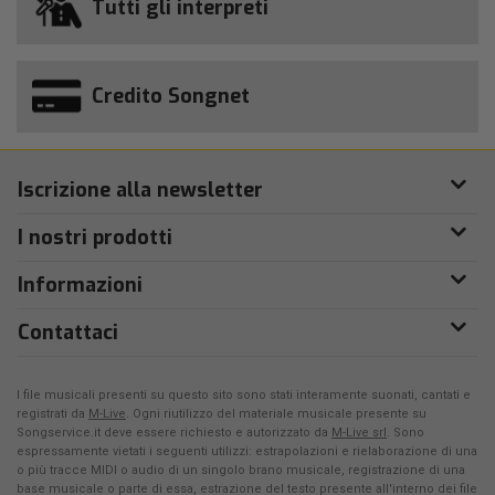
Tutti gli interpreti
Credito Songnet
Iscrizione alla newsletter
I nostri prodotti
Informazioni
Contattaci
I file musicali presenti su questo sito sono stati interamente suonati, cantati e
registrati da
M-Live
. Ogni riutilizzo del materiale musicale presente su
Songservice.it deve essere richiesto e autorizzato da
M-Live srl
. Sono
espressamente vietati i seguenti utilizzi: estrapolazioni e rielaborazione di una
o più tracce MIDI o audio di un singolo brano musicale, registrazione di una
base musicale o parte di essa, estrazione del testo presente all'interno dei file