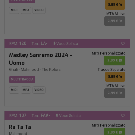
3,89 €
MIDI
MP3
VIDEO
MTA M-Live
2,99 €
120
LA-
BPM:
Ton.:
Voce Solista
MP3 Personalizzato
Medley Sanremo 2024 -
2,89 €
Uomo
Ghali
-
Mahmood
-
The Kolors
Tracce Separate
3,89 €
MULTITRACCIA
MTA M-Live
MIDI
MP3
VIDEO
2,99 €
107
FA#-
BPM:
Ton.:
Voce Solista
MP3 Personalizzato
Ra Ta Ta
2,89 €
Mahmood