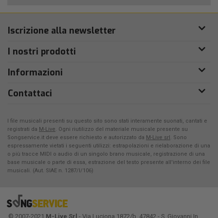
Iscrizione alla newsletter
I nostri prodotti
Informazioni
Contattaci
I file musicali presenti su questo sito sono stati interamente suonati, cantati e
registrati da
M-Live
. Ogni riutilizzo del materiale musicale presente su
Songservice.it deve essere richiesto e autorizzato da
M-Live srl
. Sono
espressamente vietati i seguenti utilizzi: estrapolazioni e rielaborazione di una
o più tracce MIDI o audio di un singolo brano musicale, registrazione di una
base musicale o parte di essa, estrazione del testo presente all'interno dei file
musicali. (Aut. SIAE n. 1287/I/106)
© 2007-2021
M-Live Srl
- Via Luciona 1872/b, 47842 - S. Giovanni In