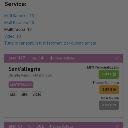
Service:
MIDI Karaoke: 13
Mp3 Karaoke: 13
Multitraccia: 13
Video: 10
Tutte le canzoni, in tutti i formati, per questo artista.
117
LA-
BPM:
Ton.:
Voce Solista
MP3 Personalizzato
Sant'allegria
2,89 €
Ornella Vanoni
-
Mahmood
Tracce Separate
MULTITRACCIA
3,89 €
MIDI
MP3
VIDEO
MTA M-Live
2,99 €
61
SOL
BPM:
Ton.:
Voce Solista