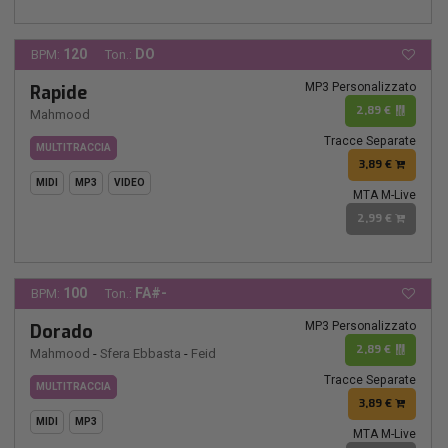
120
DO
BPM:
Ton.:
MP3 Personalizzato
Rapide
2,89 €
Mahmood
Tracce Separate
MULTITRACCIA
3,89 €
MIDI
MP3
VIDEO
MTA M-Live
2,99 €
100
FA#-
BPM:
Ton.:
MP3 Personalizzato
Dorado
2,89 €
Mahmood
-
Sfera Ebbasta
-
Feid
Tracce Separate
MULTITRACCIA
3,89 €
MIDI
MP3
MTA M-Live