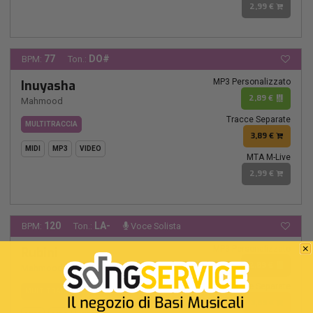
2,99 €
77
DO#
BPM:
Ton.:
MP3 Personalizzato
Inuyasha
2,89 €
Mahmood
Tracce Separate
MULTITRACCIA
3,89 €
MIDI
MP3
VIDEO
MTA M-Live
2,99 €
120
LA-
BPM:
Ton.:
Voce Solista
MP3 Personalizzato
Rubini
2,89 €
Mahmood
-
Elisa
Tracce Separate
MULTITRACCIA
3,89 €