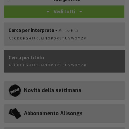
Vedi tutti
Cerca per interprete -
Mostra tutti
A
B
C
D
E
F
G
H
I
J
K
L
M
N
O
P
Q
R
S
T
U
V
W
X
Y
Z
#
Cerca per titolo
A
B
C
D
E
F
G
H
I
J
K
L
M
N
O
P
Q
R
S
T
U
V
W
X
Y
Z
#
Novità della settimana
Abbonamento Allsongs