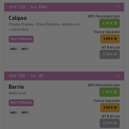
112
FA#-
BPM:
Ton.:
MP3 Personalizzato
Calipso
2,89 €
Charlie Charles
-
Sfera Ebbasta
-
Mahmood
-
Fabri Fibra
Tracce Separate
3,89 €
MULTITRACCIA
MTA M-Live
MIDI
MP3
2,99 €
122
SI-
BPM:
Ton.:
MP3 Personalizzato
Barrio
2,89 €
Mahmood
Tracce Separate
MULTITRACCIA
3,89 €
MIDI
MP3
MTA M-Live
2,99 €