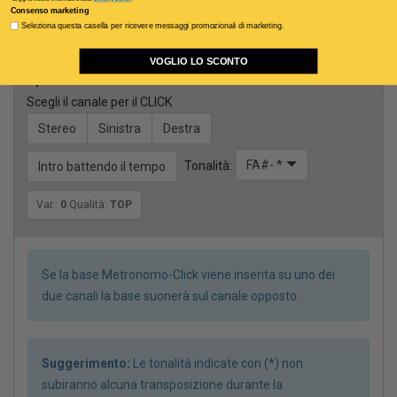
Consenso marketing
Voce guida maschile
Seleziona questa casella per ricevere messaggi promozionali di marketing.
VOGLIO LO SCONTO
Opzioni
Scegli il canale per il CLICK
Stereo
Sinistra
Destra
FA#- *
Tonalità:
Intro battendo il tempo
Var.:
0
Qualità:
TOP
Se la base Metronomo-Click viene inserita su uno dei
due canali la base suonerà sul canale opposto.
Suggerimento:
Le tonalità indicate con (*) non
subiranno alcuna transposizione durante la