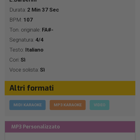
Durata:
2 Min 37 Sec
BPM:
107
Ton. originale:
FA#-
Segnatura:
4/4
Testo:
Italiano
Cori:
Sì
Voce solista:
Sì
Altri formati
MIDI KARAOKE
MP3 KARAOKE
VIDEO
MP3 Personalizzato