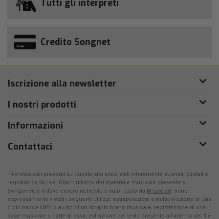
Tutti gli interpreti
Credito Songnet
Iscrizione alla newsletter
I nostri prodotti
Informazioni
Contattaci
I file musicali presenti su questo sito sono stati interamente suonati, cantati e
registrati da
M-Live
. Ogni riutilizzo del materiale musicale presente su
Songservice.it deve essere richiesto e autorizzato da
M-Live srl
. Sono
espressamente vietati i seguenti utilizzi: estrapolazioni e rielaborazione di una
o più tracce MIDI o audio di un singolo brano musicale, registrazione di una
base musicale o parte di essa, estrazione del testo presente all'interno dei file