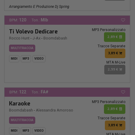
Arrangiamento E Produzione Dj Spring
120
MIb
BPM:
Ton.:
MP3 Personalizzato
Ti Volevo Dedicare
2,89 €
Rocco Hunt
-
J-Ax
-
Boomdabash
Tracce Separate
MULTITRACCIA
3,89 €
MIDI
MP3
VIDEO
MTA M-Live
2,99 €
122
FA#
BPM:
Ton.:
MP3 Personalizzato
Karaoke
2,89 €
Boomdabash
-
Alessandra Amoroso
Tracce Separate
MULTITRACCIA
3,89 €
MIDI
MP3
VIDEO
MTA M-Live