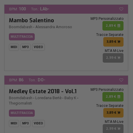
100
LAb-
BPM:
Ton.:
MP3 Personalizzato
Mambo Salentino
2,89 €
Boomdabash
-
Alessandra Amoroso
Tracce Separate
MULTITRACCIA
3,89 €
MIDI
MP3
VIDEO
MTA M-Live
2,99 €
86
DO-
BPM:
Ton.:
MP3 Personalizzato
Medley Estate 2018 - Vol.1
2,89 €
Boomdabash
-
Loredana Bertè
-
Baby K
-
Thegiornalisti
Tracce Separate
3,89 €
MULTITRACCIA
MTA M-Live
MIDI
MP3
VIDEO
2,99 €