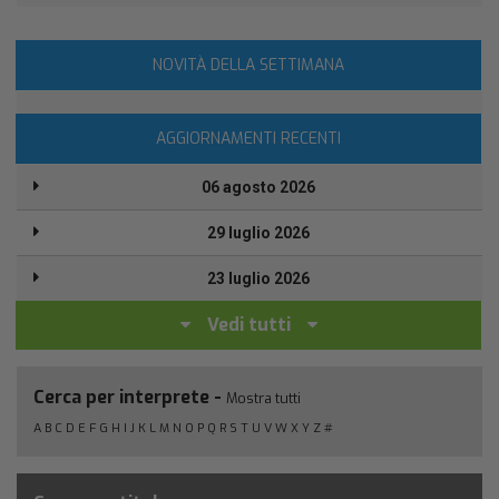
NOVITÀ DELLA SETTIMANA
AGGIORNAMENTI RECENTI
06 agosto 2026
29 luglio 2026
23 luglio 2026
Vedi tutti
Cerca per interprete -
Mostra tutti
A
B
C
D
E
F
G
H
I
J
K
L
M
N
O
P
Q
R
S
T
U
V
W
X
Y
Z
#