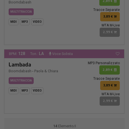
2,89 €
Boomdabash
Tracce Separate
MULTITRACCIA
3,89 €
MIDI
MP3
VIDEO
MTA M-Live
2,99 €
128
LA
BPM:
Ton.:
Voce Solista
MP3 Personalizzato
Lambada
2,89 €
Boomdabash
-
Paola & Chiara
Tracce Separate
MULTITRACCIA
3,89 €
MIDI
MP3
VIDEO
MTA M-Live
2,99 €
14
Elemento/i