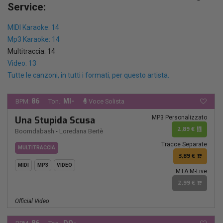
Service:
MIDI Karaoke: 14
Mp3 Karaoke: 14
Multitraccia: 14
Video: 13
Tutte le canzoni, in tutti i formati, per questo artista.
86
MI-
BPM:
Ton.:
Voce Solista
MP3 Personalizzato
Una Stupida Scusa
2,89 €
Boomdabash
-
Loredana Bertè
Tracce Separate
MULTITRACCIA
3,89 €
MIDI
MP3
VIDEO
MTA M-Live
2,99 €
Official Video