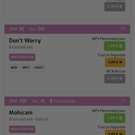
2,99 €
92
DO
BPM:
Ton.:
MP3 Personalizzato
Don't Worry
2,89 €
Boomdabash
Tracce Separate
MULTITRACCIA
3,89 €
MIDI
MP3
VIDEO
MTA M-Live
2,99 €
100
SI
BPM:
Ton.:
Voce Solista
MP3 Personalizzato
Mohicani
2,89 €
Boomdabash
-
Baby K
Tracce Separate
MULTITRACCIA
3,89 €