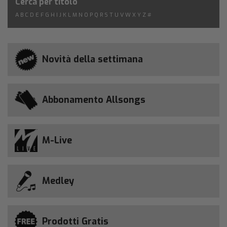
Cerca per titolo
A
B
C
D
E
F
G
H
I
J
K
L
M
N
O
P
Q
R
S
T
U
V
W
X
Y
Z
#
Novità della settimana
Abbonamento Allsongs
M-Live
Medley
Prodotti Gratis