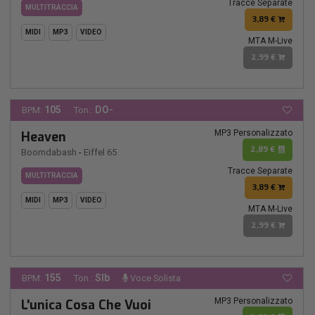
Tracce Separate
MULTITRACCIA
3,89 €
MIDI
MP3
VIDEO
MTA M-Live
2,99 €
105
DO-
BPM:
Ton.:
MP3 Personalizzato
Heaven
2,89 €
Boomdabash
-
Eiffel 65
Tracce Separate
MULTITRACCIA
3,89 €
MIDI
MP3
VIDEO
MTA M-Live
2,99 €
155
SIb
BPM:
Ton.:
Voce Solista
MP3 Personalizzato
L'unica Cosa Che Vuoi