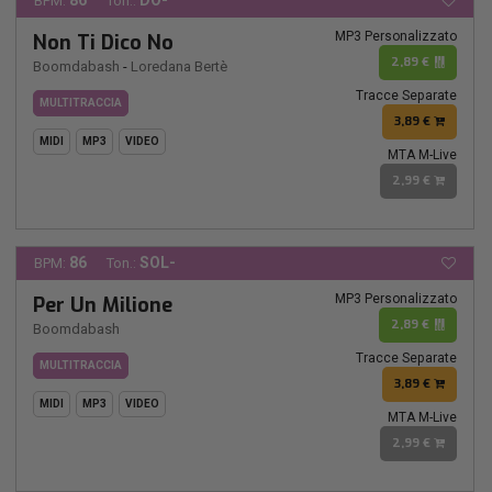
86
DO-
BPM:
Ton.:
MP3 Personalizzato
Non Ti Dico No
2,89 €
Boomdabash
-
Loredana Bertè
Tracce Separate
MULTITRACCIA
3,89 €
MIDI
MP3
VIDEO
MTA M-Live
2,99 €
86
SOL-
BPM:
Ton.:
MP3 Personalizzato
Per Un Milione
2,89 €
Boomdabash
Tracce Separate
MULTITRACCIA
3,89 €
MIDI
MP3
VIDEO
MTA M-Live
2,99 €