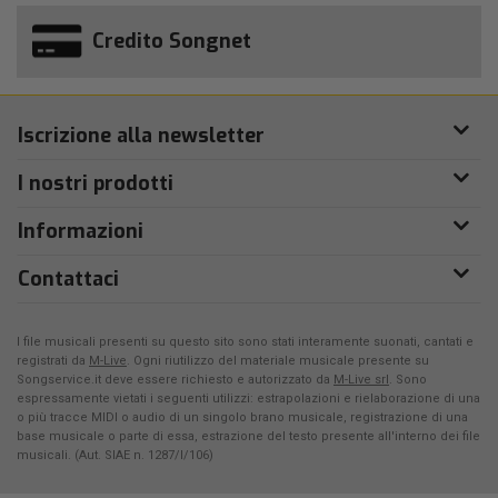
Credito Songnet
Iscrizione alla newsletter
I nostri prodotti
Informazioni
Contattaci
I file musicali presenti su questo sito sono stati interamente suonati, cantati e
registrati da
M-Live
. Ogni riutilizzo del materiale musicale presente su
Songservice.it deve essere richiesto e autorizzato da
M-Live srl
. Sono
espressamente vietati i seguenti utilizzi: estrapolazioni e rielaborazione di una
o più tracce MIDI o audio di un singolo brano musicale, registrazione di una
base musicale o parte di essa, estrazione del testo presente all'interno dei file
musicali. (Aut. SIAE n. 1287/I/106)