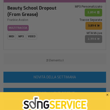
MP3 Personalizzato
Beauty School Dropout
2,89 €
(From Grease)
Frankie Avalon
Tracce Separate
3,89 €
MULTITRACCIA
MTA M-Live
MIDI
MP3
VIDEO
2,99 €
2
Elemento/i
NOVITÀ DELLA SETTIMANA
AGGIORNAMENTI RECENTI
06 agosto 2026