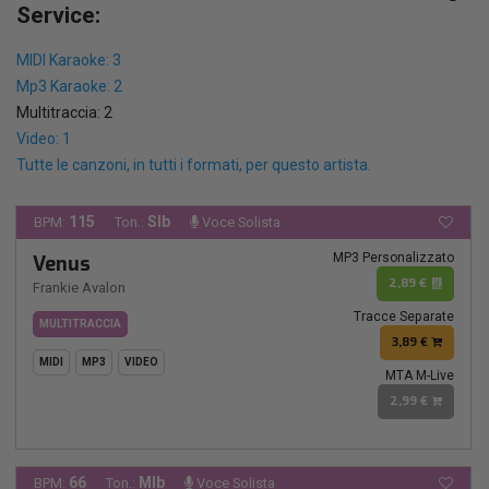
Service:
MIDI Karaoke: 3
Mp3 Karaoke: 2
Multitraccia: 2
Video: 1
Tutte le canzoni, in tutti i formati, per questo artista.
115
SIb
BPM:
Ton.:
Voce Solista
MP3 Personalizzato
Venus
2,89 €
Frankie Avalon
Tracce Separate
MULTITRACCIA
3,89 €
MIDI
MP3
VIDEO
MTA M-Live
2,99 €
66
MIb
BPM:
Ton.:
Voce Solista