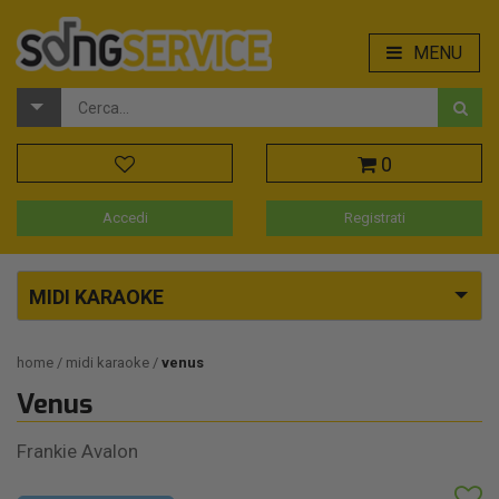
MENU
0
Accedi
Registrati
MIDI KARAOKE
home
midi karaoke
venus
Venus
Frankie Avalon