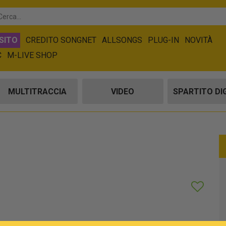
SITO
CREDITO SONGNET
ALLSONGS
PLUG-IN
NOVITÀ
C
M-LIVE SHOP
MULTITRACCIA
VIDEO
SPARTITO DI