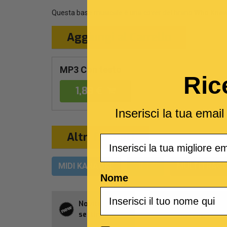
Questa base musicale è una cover del brano
Who Kne
Aggiungi al Carrello
MP3 Con testo
Ric
1,89 €
Inserisci la tua emai
Altri formati
Email
MIDI KARAOKE
VIDEO
MULTITRACC
Nome
Novità della
Abbonament
settimana
Allsongs