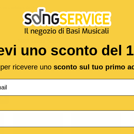
w
reso celebre da
Pink
MP3 Senza testo
evi uno sconto del 
1,89 €
l per ricevere uno
sconto sul tuo primo a
(*
IA
o
M-Live
Medley