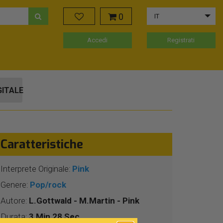
0
IT
Accedi
Registrati
GITALE
Caratteristiche
Interprete Originale:
Pink
Genere:
Pop/rock
Autore:
L.Gottwald - M.Martin - Pink
Durata:
3 Min 28 Sec