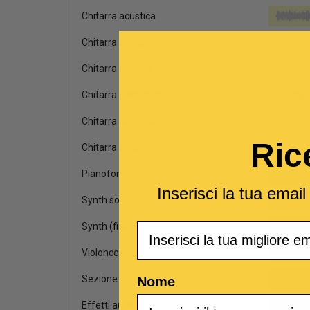
Chitarra acustica
Chitarra chorus
Chitarra distorta
Chitarra palm mute
Chitarra dist. solo
Ric
Chitarra clean
Pianoforte
Inserisci la tua emai
Synth solo
Email
Synth (fiati)
Violoncello
Sezione archi
Nome
Effetti audio