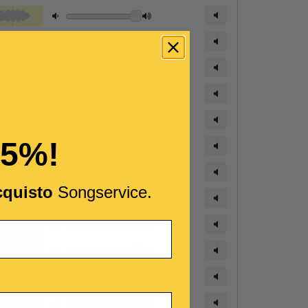
15%!
cquisto
Songservice.