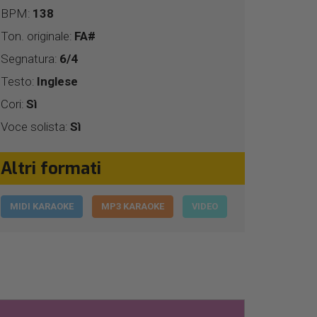
BPM:
138
Ton. originale:
FA#
Segnatura:
6/4
Testo:
Inglese
Cori:
Sì
Voce solista:
Sì
Altri formati
MIDI KARAOKE
MP3 KARAOKE
VIDEO