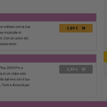
per editare con la tua
3,89 €
ase musicale in
i. Con un unico clic
senza testo.
lus, DIVO Pro o
2,99 €
a in un colpo solo
le dal vivo con il tuo
, Testi e Accordi per