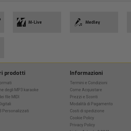
o
M-Live
Medley
ri prodotti
Informazioni
formati
Termini e Condizioni
he degli MP3 karaoke
Come Acquistare
ei file MIDI
Prezzi e Sconti
Digitali
Modalità di Pagamento
 Personalizzati
Costi di spedizione
Cookie Policy
Privacy Policy