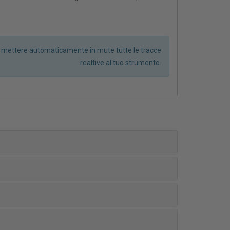
r mettere automaticamente in mute tutte le tracce
realtive al tuo strumento.