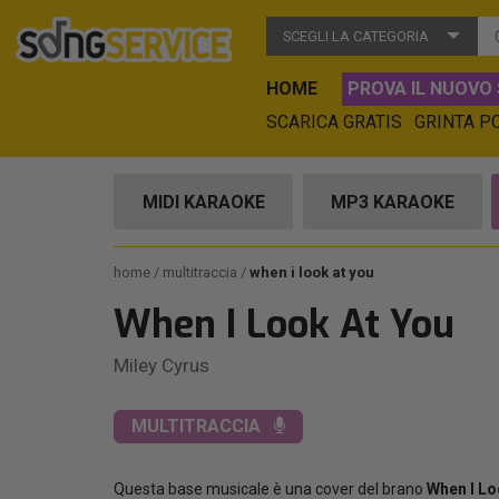
SCEGLI LA CATEGORIA
HOME
PROVA IL NUOVO 
SCARICA GRATIS
GRINTA P
MIDI KARAOKE
MP3 KARAOKE
home
multitraccia
when i look at you
When I Look At You
Miley Cyrus
MULTITRACCIA
Questa base musicale è una cover del brano
When I Lo