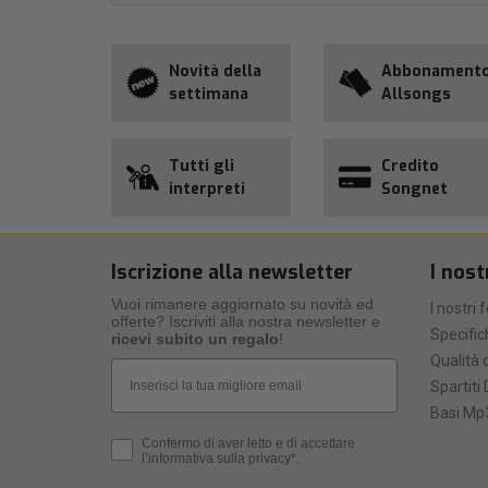
Novità della
Abbonament
settimana
Allsongs
Tutti gli
Credito
interpreti
Songnet
Iscrizione alla newsletter
I nost
Vuoi rimanere aggiornato su novità ed
I nostri 
offerte? Iscriviti alla nostra newsletter e
Specific
ricevi subito un regalo
!
Qualità d
Email
Spartiti 
Basi Mp3
Privacy Policy
Confermo di aver letto e di accettare
l’informativa sulla privacy*.