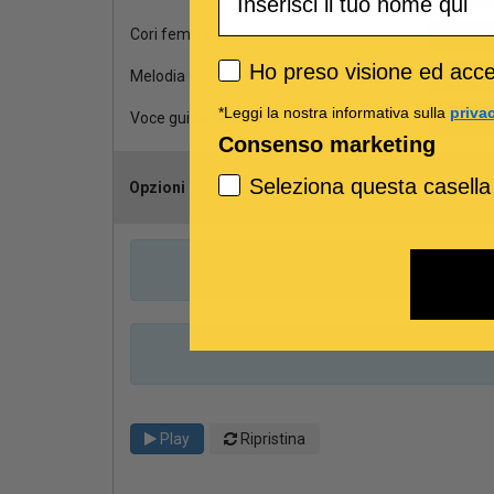
Cori femminili
Privacy policy
Ho preso visione ed accet
Melodia
*Leggi la nostra informativa sulla
priva
Voce guida femminile
Consenso marketing
Seleziona questa casella
Opzioni
Scegli il can
Play
Ripristina