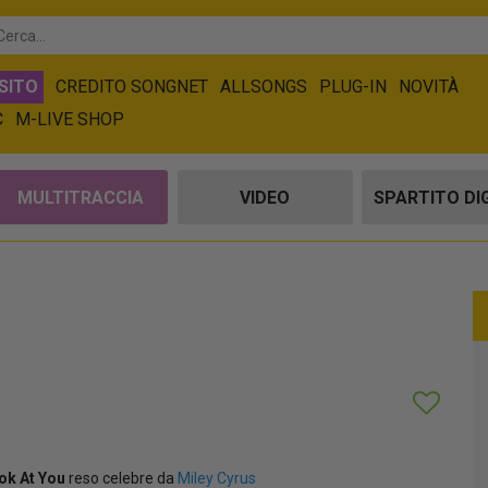
SITO
CREDITO SONGNET
ALLSONGS
PLUG-IN
NOVITÀ
C
M-LIVE SHOP
MULTITRACCIA
VIDEO
SPARTITO DI
ok At You
reso celebre da
Miley Cyrus