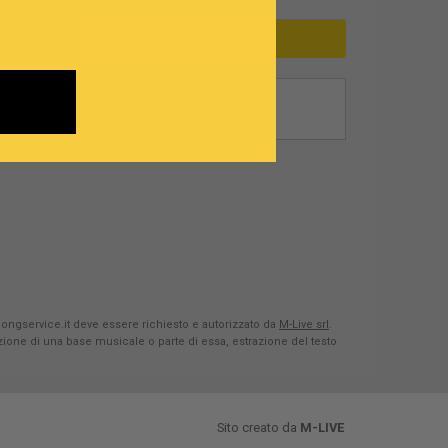
ASSISTENZA
Songservice.it deve essere richiesto e autorizzato da
M-Live srl
.
azione di una base musicale o parte di essa, estrazione del testo
Sito creato da
M-LIVE