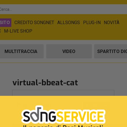
SITO
CREDITO SONGNET
ALLSONGS
PLUG-IN
NOVITÀ
C
M-LIVE SHOP
MULTITRACCIA
VIDEO
SPARTITO DI
virtual-bbeat-cat
Plug-in E.Beat
69,00 €