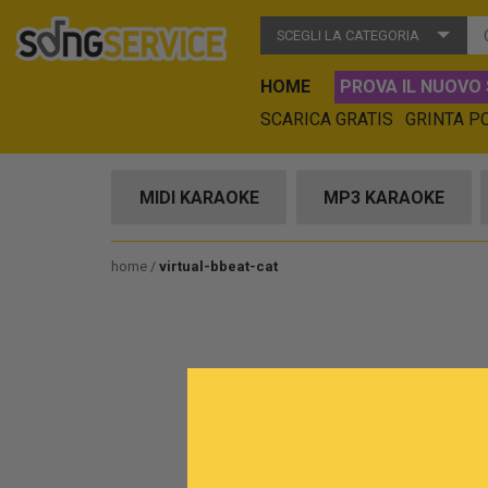
SCEGLI LA CATEGORIA
HOME
PROVA IL NUOVO 
SCARICA GRATIS
GRINTA P
MIDI KARAOKE
MP3 KARAOKE
home
virtual-bbeat-cat