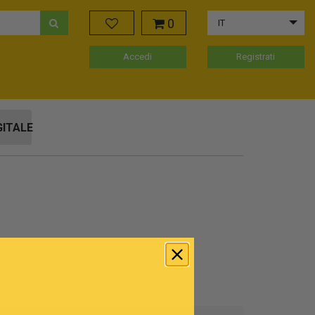
0
IT
Accedi
Registrati
GITALE