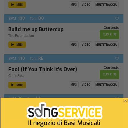
MIDI
MP3
VIDEO
MULTITRACCIA
130
DO
BPM:
Ton.:
Con testo
Build me up Buttercup
2,19 €
The Foundation
MIDI
MP3
VIDEO
MULTITRACCIA
110
RE
BPM:
Ton.:
Con testo
Fool (If You Think It's Over)
2,19 €
Chris Rea
MIDI
MP3
VIDEO
MULTITRACCIA
70
LA
BPM:
Ton.:
Con testo
L'eleganza delle stelle
2,19 €
Ultimo
MIDI
MP3
VIDEO
MULTITRACCIA
SPARTITI