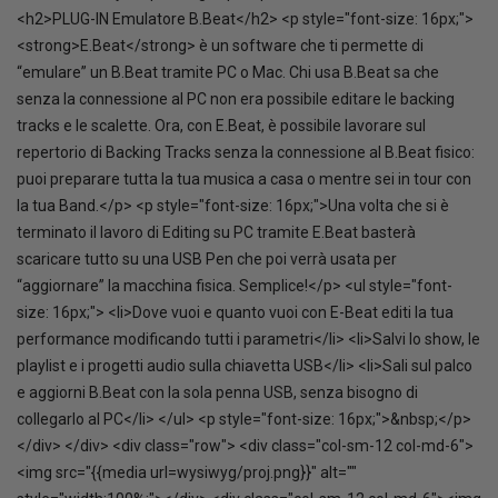
<h2>PLUG-IN Emulatore B.Beat</h2> <p style="font-size: 16px;">
<strong>E.Beat</strong> è un software che ti permette di
“emulare” un B.Beat tramite PC o Mac. Chi usa B.Beat sa che
senza la connessione al PC non era possibile editare le backing
tracks e le scalette. Ora, con E.Beat, è possibile lavorare sul
repertorio di Backing Tracks senza la connessione al B.Beat fisico:
puoi preparare tutta la tua musica a casa o mentre sei in tour con
la tua Band.</p> <p style="font-size: 16px;">Una volta che si è
terminato il lavoro di Editing su PC tramite E.Beat basterà
scaricare tutto su una USB Pen che poi verrà usata per
“aggiornare” la macchina fisica. Semplice!</p> <ul style="font-
size: 16px;"> <li>Dove vuoi e quanto vuoi con E-Beat editi la tua
performance modificando tutti i parametri</li> <li>Salvi lo show, le
playlist e i progetti audio sulla chiavetta USB</li> <li>Sali sul palco
e aggiorni B.Beat con la sola penna USB, senza bisogno di
collegarlo al PC</li> </ul> <p style="font-size: 16px;">&nbsp;</p>
</div> </div> <div class="row"> <div class="col-sm-12 col-md-6">
<img src="{{media url=wysiwyg/proj.png}}" alt=""