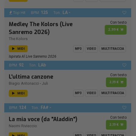
125
LA -
Top Hit
BPM:
Ton.:
Con testo
Medley The Kolors (Live
2,99 €
Sanremo 2026)
The Kolors
MIDI
MP3
VIDEO
MULTITRACCIA
Ispirata Al Live Sanremo 2026
92
LAb
BPM:
Ton.:
Con testo
L'ultima canzone
2,19 €
Biagio Antonacci
-
Juli
MIDI
MP3
VIDEO
MULTITRACCIA
124
FA# -
BPM:
Ton.:
Con testo
La mia voce (da "Aladdin")
2,19 €
Naomi Rivieccio
MIDI
MP3
VIDEO
MULTITRACCIA