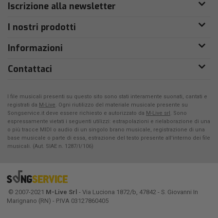
Iscrizione alla newsletter
I nostri prodotti
Informazioni
Contattaci
I file musicali presenti su questo sito sono stati interamente suonati, cantati e
registrati da
M-Live
. Ogni riutilizzo del materiale musicale presente su
Songservice.it deve essere richiesto e autorizzato da
M-Live srl
. Sono
espressamente vietati i seguenti utilizzi: estrapolazioni e rielaborazione di una
o più tracce MIDI o audio di un singolo brano musicale, registrazione di una
base musicale o parte di essa, estrazione del testo presente all'interno dei file
musicali. (Aut. SIAE n. 1287/I/106)
© 2007-2021
M-Live Srl
- Via Luciona 1872/b, 47842 - S. Giovanni In
Marignano (RN) - P.IVA 03127860405