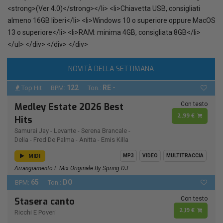
<strong>(Ver 4.0)</strong></li> <li>Chiavetta USB, consigliati
almeno 16GB liberi</li> <li>Windows 10 o superiore oppure MacOS
13 o superiore</li> <li>RAM: minima 4GB, consigliata 8GB</li>
</ul> </div> </div> </div>
NOVITÀ DELLA SETTIMANA
122
RE -
Top Hit
BPM:
Ton.:
Con testo
Medley Estate 2026 Best
2,99 €
Hits
Samurai Jay
-
Levante
-
Serena Brancale
-
Delia
-
Fred De Palma
-
Anitta
-
Emis Killa
MIDI
MP3
VIDEO
MULTITRACCIA
Arrangiamento E Mix Originale By Spring DJ
65
DO
BPM:
Ton.:
Con testo
Stasera canto
2,19 €
Ricchi E Poveri