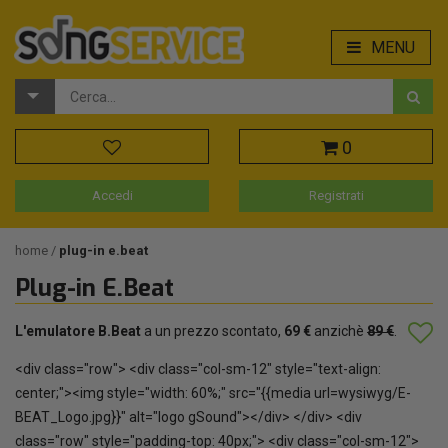
MENU
0
Accedi
Registrati
home
plug-in e.beat
Plug-in E.Beat
L'emulatore B.Beat
a un prezzo scontato,
69 €
anzichè
89 €
.
<div class="row"> <div class="col-sm-12" style="text-align:
center;"><img style="width: 60%;" src="{{media url=wysiwyg/E-
BEAT_Logo.jpg}}" alt="logo gSound"></div> </div> <div
class="row" style="padding-top: 40px;"> <div class="col-sm-12">