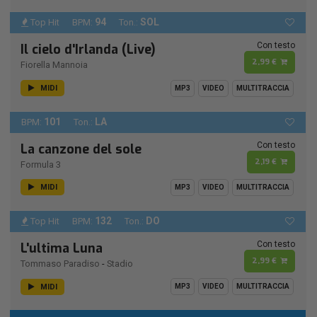
94
SOL
Top Hit
BPM:
Ton.:
Con testo
Il cielo d'Irlanda (Live)
2,99 €
Fiorella Mannoia
MIDI
MP3
VIDEO
MULTITRACCIA
101
LA
BPM:
Ton.:
Con testo
La canzone del sole
2,19 €
Formula 3
MIDI
MP3
VIDEO
MULTITRACCIA
132
DO
Top Hit
BPM:
Ton.:
Con testo
L'ultima Luna
2,99 €
Tommaso Paradiso
-
Stadio
MIDI
MP3
VIDEO
MULTITRACCIA