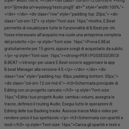
style="width:100%;"></div> <div class="col-sm-12 col-md-6"><img
src="{{media url=wysiwyg/testo.png}}" alt="" style="width:100%;">
</div> </div> <div class="row" style="padding-top: 20px;"> <div
class="col-sm-12"> <p style="font-size: 16px;">Inoltre, E.Beat
permette di visualizzare tutte le funzionalità di B.Beat per chi
fosse interessato all’acquisto ma vuole una anteprima completa
del prodotto.</p> <p style="font-size: 16px;">Prova E.BEat
gratuitamente per 15 giorni, oppure scegli di acquistarlo da subito.
</p> <p style="font-size: 16px;"><strong>PER I POSSESSORI DI
B.BEAT:</strong> per usare E.Beat occorre aggiornare la app
B.beat Manager alla versione 4.0.</p> </div> </div> <div
class="row" style="padding-top: 40px; padding-bottom: 50px;">
<div class="col-sm-12 col-md-6"> <h3>Schermata principale di
Editing con un progetto caricato:</h3> <p style="font-size:
16px;">Edita i tuoi progetti Audio: cambia i volumi, assegna le
tracce, definisci il routing Audio. Esegui tutte le operazioni di
Editing delle tue Backing tracks. Associa tracce Midi e video per
rendere unico il tuo spettacolo.</p> <h3>Schermata con spartiti e
testi:</h3> <p style="font-size: 16px;">Carica gli spartiti e testi e