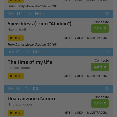
From Disney Movie "Aladdin (2019)"
124
FA# -
BPM:
Ton.:
Con testo
Speechless (from "Aladdin")
2,19 €
Naomi Scott
MIDI
MP3
VIDEO
MULTITRACCIA
From Disney Movie "Aladdin (2019)"
89
LAb
BPM:
Ton.:
Con testo
The time of my life
2,19 €
Benson Boone
MIDI
MP3
VIDEO
MULTITRACCIA
70
DO
BPM:
Ton.:
Con testo
Una canzone d'amore
2,19 €
Nino Buonocore
MIDI
MP3
VIDEO
MULTITRACCIA