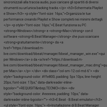
sincronizzali alla traccia audio, puoi caricare gli spartiti di diversi
strumenti su un'unica backing tracks.</p> <h3>Schermata Playlist
e Show</h3> <p style="font-size: 16px;">Organizza le tue
performance creando Playlist e Show completi nei minimi dettagli.
</p> <p style="font-size: 16px;">E.Beat funziona su PC
<strong>Windows</strong> e <strong>Mac</strong> con il
software <strong>B.Beat Manager</strong> che puoi scaricare
<strong>gratuitamente</strong> da <a
href="https://download.m-
live.com/download/bbeat/manager/bbeat_manager_win.exe">qui
per Windows</a> o da <a href="https://download.m-
live.com/download/bbeat/manager/bbeat_manager_mac.dmg">qu
per Mac</a>.</p> </div> <div class="col-sm-12 col-md-6"> <div
style="background-color: #ffe800; padding: 5px 10px; line-height:
20px; font-size: 17px;" data-darkreader-inline-
bgcolor="">REQUISITI&nbsp;TECNICI</div> <div
style="background-color: #eeeeee; padding: 10px;" data-
darkreader-inline-bgcolor=""> <h3>E.Beat - B.Beat emulator</h3>
<ul style="font-size: 16px;"> <li>Installazione di B.Beat Manager