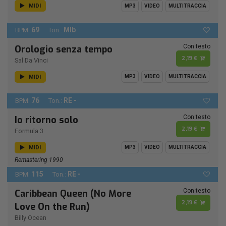
MIDI
MP3
VIDEO
MULTITRACCIA
69
MIb
BPM:
Ton.:
Con testo
Orologio senza tempo
2,19 €
Sal Da Vinci
MIDI
MP3
VIDEO
MULTITRACCIA
76
RE -
BPM:
Ton.:
Con testo
Io ritorno solo
2,19 €
Formula 3
MIDI
MP3
VIDEO
MULTITRACCIA
Remastering 1990
115
RE -
BPM:
Ton.:
Con testo
Caribbean Queen (No More
2,19 €
Love On the Run)
Billy Ocean