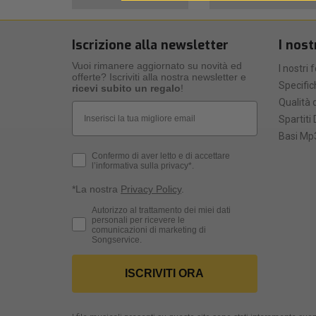
Iscrizione alla newsletter
I nost
Vuoi rimanere aggiornato su novità ed
I nostri 
offerte? Iscriviti alla nostra newsletter e
Specific
ricevi subito un regalo
!
Qualità d
Email
Spartiti 
Basi Mp3
Privacy Policy
Confermo di aver letto e di accettare
l’informativa sulla privacy*.
*La nostra
Privacy Policy
.
Consenso Marketing
Autorizzo al trattamento dei miei dati
personali per ricevere le
comunicazioni di marketing di
Songservice.
ISCRIVITI ORA