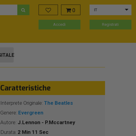
0
IT
Accedi
Registrati
GITALE
Caratteristiche
Interprete Originale:
The Beatles
Genere:
Evergreen
Autore:
J.Lennon - P.Mccartney
Durata:
2 Min 11 Sec