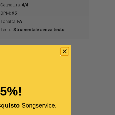
Segnatura:
4/4
BPM:
95
Tonalità:
FA
Testo:
Strumentale senza testo
15%!
cquisto
Songservice.