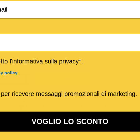
to l'informativa sulla privacy*.
cy policy
.
TITRACCIA
SPARTITO DIGITALE
 per ricevere messaggi promozionali di marketing.
o
M-Live
Medley
VOGLIO LO SCONTO