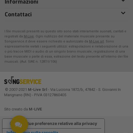
Informazioni
Contattaci
I file musicali presenti su questo sito sono stati interamente suonati, cantati e
registrati da
M-Live
. Ogni riutilizzo del materiale musicale presente su
Songservice.it deve essere richiesto e autorizzato da
M-Live srl
. Sono
espressamente vietati i seguenti utilizzi: estrapolazioni e rielaborazione di una
o più tracce MIDI o audio di un singolo brano musicale, registrazione di una
base musicale o parte di essa, estrazione del testo presente all'interno dei file
musicali. (Aut. SIAE n. 1287/I/106)
© 2007-2021
M-Live Srl
- Via Luciona 1872/b, 47842 - S. Giovanni In
Marignano (RN) - P.IVA 03127860405
Sito creato da
M-LIVE
Le tue preferenze relative alla privacy
Informativa sulla raccolta