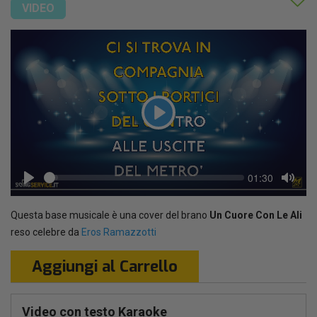
VIDEO
Play
Seek
Current
01:30
time
Play
Toggl
Mute
Questa base musicale è una cover del brano
Un Cuore Con Le Ali
reso celebre da
Eros Ramazzotti
Aggiungi al Carrello
Video con testo Karaoke