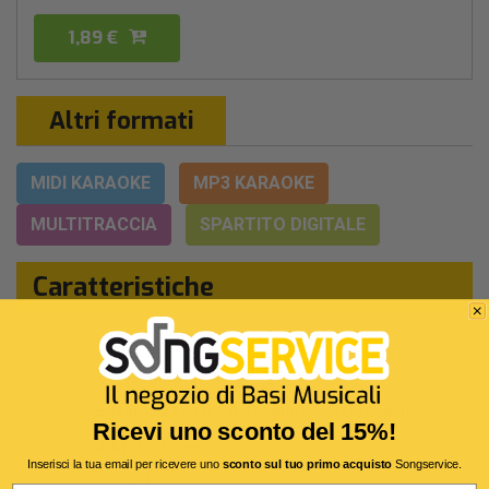
1,89 €
Altri formati
MIDI KARAOKE
MP3 KARAOKE
MULTITRACCIA
SPARTITO DIGITALE
Caratteristiche
Interprete Originale:
Eros Ramazzotti
Genere:
Pop Italiano
Autore:
E.Ramazzotti - A.Cogliati - P.Cassano
Ricevi uno sconto del 15%!
Durata:
3 Min 57 Sec
Inserisci la tua email per ricevere uno
sconto sul tuo primo acquisto
Songservice.
Segnatura:
4/4
Email