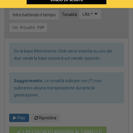
VOGLIO LO SCONTO
Stereo
Sinistra
Destra
LAb *
Tonalità:
Intro battendo il tempo
Var.:
0
Qualità:
TOP
Se la base Metronomo-Click viene inserita su uno dei
due canali la base suonerà sul canale opposto.
Suggerimento:
Le tonalità indicate con (*) non
subiranno alcuna transposizione durante la
generazione.
Play
Ripristina
2,89 €
SALVA ED AGGIUNGI AL CARRELLO