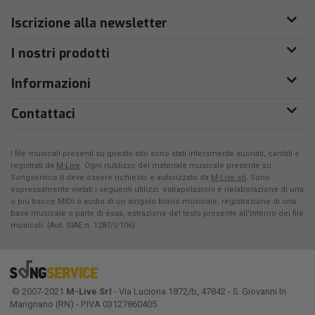
Iscrizione alla newsletter
I nostri prodotti
Informazioni
Contattaci
I file musicali presenti su questo sito sono stati interamente suonati, cantati e
registrati da
M-Live
. Ogni riutilizzo del materiale musicale presente su
Songservice.it deve essere richiesto e autorizzato da
M-Live srl
. Sono
espressamente vietati i seguenti utilizzi: estrapolazioni e rielaborazione di una
o più tracce MIDI o audio di un singolo brano musicale, registrazione di una
base musicale o parte di essa, estrazione del testo presente all'interno dei file
musicali. (Aut. SIAE n. 1287/I/106)
© 2007-2021
M-Live Srl
- Via Luciona 1872/b, 47842 - S. Giovanni In
Marignano (RN) - P.IVA 03127860405