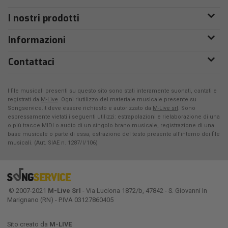
I nostri prodotti
Informazioni
Contattaci
I file musicali presenti su questo sito sono stati interamente suonati, cantati e
registrati da
M-Live
. Ogni riutilizzo del materiale musicale presente su
Songservice.it deve essere richiesto e autorizzato da
M-Live srl
. Sono
espressamente vietati i seguenti utilizzi: estrapolazioni e rielaborazione di una
o più tracce MIDI o audio di un singolo brano musicale, registrazione di una
base musicale o parte di essa, estrazione del testo presente all'interno dei file
musicali. (Aut. SIAE n. 1287/I/106)
© 2007-2021
M-Live Srl
- Via Luciona 1872/b, 47842 - S. Giovanni In
Marignano (RN) - P.IVA 03127860405
Sito creato da
M-LIVE